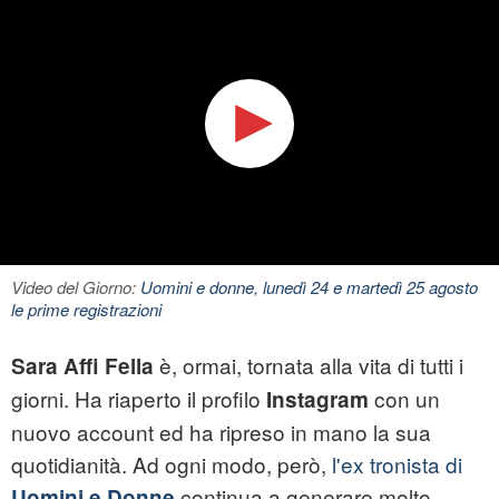
Video del Giorno:
Uomini e donne, lunedì 24 e martedì 25 agosto
le prime registrazioni
è, ormai, tornata alla vita di tutti i
Sara Affi Fella
giorni. Ha riaperto il profilo
con un
Instagram
nuovo account ed ha ripreso in mano la sua
quotidianità. Ad ogni modo, però,
l'ex tronista di
continua a generare molto
Uomini e Donne