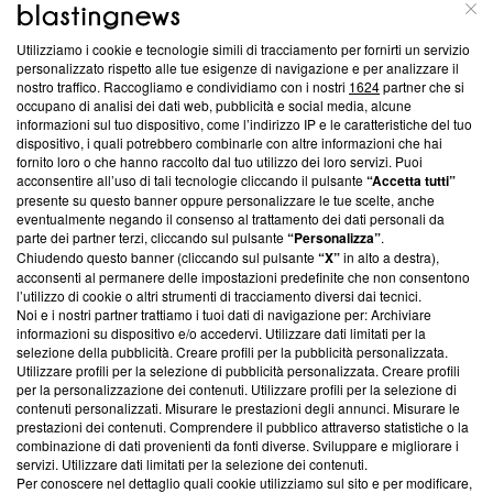
ABOUT
LINEA EDITORIALE
Utilizziamo i cookie e tecnologie simili di tracciamento per fornirti un servizio
Questa sezione offre informazioni trasparenti su Blasting
personalizzato rispetto alle tue esigenze di navigazione e per analizzare il
nostro traffico. Raccogliamo e condividiamo con i nostri
1624
partner che si
News, sui nostri processi editoriali e su come ci impegniamo a
occupano di analisi dei dati web, pubblicità e social media, alcune
creare news di qualità. Inoltre, afferma la nostra aderenza a
informazioni sul tuo dispositivo, come l’indirizzo IP e le caratteristiche del tuo
‘Trust Project - News with Integrity’
Blasting News non è
dispositivo, i quali potrebbero combinarle con altre informazioni che hai
ancora membro del programma, ma ha richiesto di farne
fornito loro o che hanno raccolto dal tuo utilizzo dei loro servizi. Puoi
parte; Trust Project non ha ancora effettuato una verifica di
acconsentire all’uso di tali tecnologie cliccando il pulsante
“Accetta tutti”
conformità agli standard.
presente su questo banner oppure personalizzare le tue scelte, anche
eventualmente negando il consenso al trattamento dei dati personali da
parte dei partner terzi, cliccando sul pulsante
“Personalizza”
.
Su di noi
Chiudendo questo banner (cliccando sul pulsante
“X”
in alto a destra),
acconsenti al permanere delle impostazioni predefinite che non consentono
Team editoriale
l’utilizzo di cookie o altri strumenti di tracciamento diversi dai tecnici.
Noi e i nostri partner trattiamo i tuoi dati di navigazione per: Archiviare
Corporate
informazioni su dispositivo e/o accedervi. Utilizzare dati limitati per la
selezione della pubblicità. Creare profili per la pubblicità personalizzata.
Redazione
Utilizzare profili per la selezione di pubblicità personalizzata. Creare profili
per la personalizzazione dei contenuti. Utilizzare profili per la selezione di
Informativa Privacy
contenuti personalizzati. Misurare le prestazioni degli annunci. Misurare le
prestazioni dei contenuti. Comprendere il pubblico attraverso statistiche o la
Cookie Policy
combinazione di dati provenienti da fonti diverse. Sviluppare e migliorare i
servizi. Utilizzare dati limitati per la selezione dei contenuti.
Blasting SA, IDI CHE-247.845.224, Via Carlo Frasca, 3 - 6900
Per conoscere nel dettaglio quali cookie utilizziamo sul sito e per modificare,