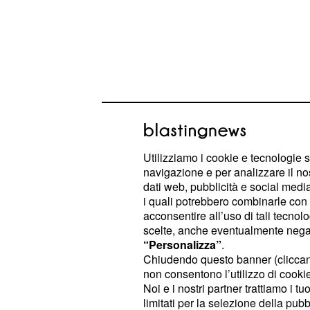
Utilizziamo i cookie e tecnologie s
navigazione e per analizzare il no
Andrea risponde a Ma
dati web, pubblicità e social media,
i quali potrebbero combinarle con a
Antonio
acconsentire all’uso di tali tecnol
scelte, anche eventualmente negand
La favola tanto attesa per
Teresa L
“Personalizza”
.
ricevuto da Andrea due settimane f
Chiudendo questo banner (clicca
non consentono l’utilizzo di cookie 
del tutto persa. Durante la registraz
Noi e i nostri partner trattiamo i t
, infatti, la napol
Uomini e Donne
limitati per la selezione della pubb