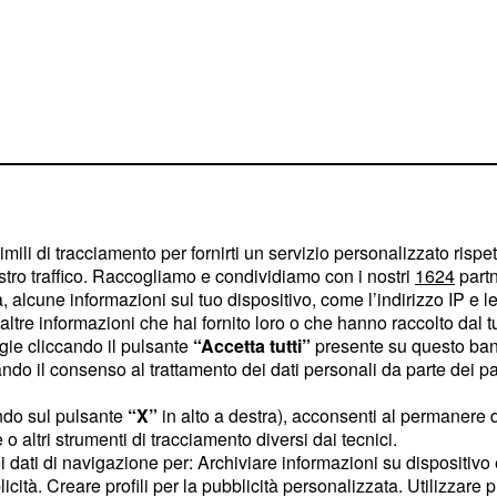
imili di tracciamento per fornirti un servizio personalizzato rispe
stro traffico. Raccogliamo e condividiamo con i nostri
1624
partn
rtina e
 alcune informazioni sul tuo dispositivo, come l’indirizzo IP e le 
ltre informazioni che hai fornito loro o che hanno raccolto dal tuo
ogie cliccando il pulsante
“Accetta tutti”
presente su questo ban
o il consenso al trattamento dei dati personali da parte dei par
, dopo il no
angella
a, potrebbe non essere
ndo sul pulsante
“X”
in alto a destra), acconsenti al permanere 
o altri strumenti di tracciamento diversi dai tecnici.
ione del trono classico di
uoi dati di navigazione per: Archiviare informazioni su dispositivo 
etana ha raccontato che
licità. Creare profili per la pubblicità personalizzata. Utilizzare p