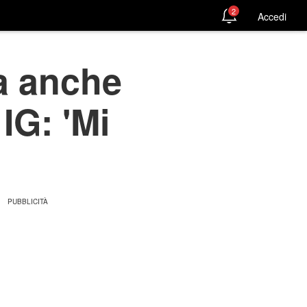
2
Accedi
a anche
IG: 'Mi