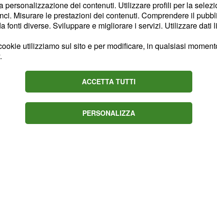
, dove si stava
la personalizzazione dei contenuti. Utilizzare profili per la selez
ci. Misurare le prestazioni dei contenuti. Comprendere il pubblic
larle. Il modello
fonti diverse. Sviluppare e migliorare i servizi. Utilizzare dati l
sua e poi non
 Corso, sintetizzando,
ookie utilizziamo sul sito e per modificare, in qualsiasi momento,
.
rrebbe tentare di
no dalle telecamere. In
ACCETTA TUTTI
isa, visto la sofferenza
a chiudere le porte ad
PERSONALIZZA