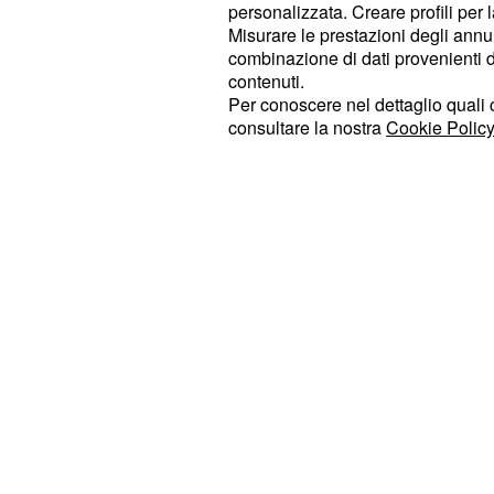
Andrea l’avrebbe raggiunta alla villa
personalizzata. Creare profili per 
Misurare le prestazioni degli annun
registrando la scelta di Ivan, per par
combinazione di dati provenienti da 
veneziano era prima andato a casa 
contenuti.
trovandola era giunto alla villa. Dal
Per conoscere nel dettaglio quali c
consultare la nostra
Cookie Policy
non ha dimenticato la Langella e vo
riconquistarla, frequentandola lonta
studio la ragazza si è mostrata indec
passata, ma non del tutto convinta 
Andrea.