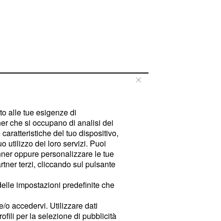
tto alle tue esigenze di
er che si occupano di analisi dei
caratteristiche del tuo dispositivo,
 utilizzo dei loro servizi. Puoi
ner oppure personalizzare le tue
tner terzi, cliccando sul pulsante
delle impostazioni predefinite che
e/o accedervi. Utilizzare dati
rofili per la selezione di pubblicità