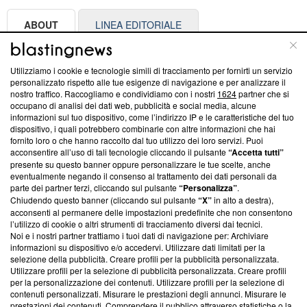
ABOUT
LINEA EDITORIALE
Questa sezione offre informazioni trasparenti su Blasting
Utilizziamo i cookie e tecnologie simili di tracciamento per fornirti un servizio
News, sui nostri processi editoriali e su come ci impegniamo a
personalizzato rispetto alle tue esigenze di navigazione e per analizzare il
creare news di qualità. Inoltre, afferma la nostra aderenza a
nostro traffico. Raccogliamo e condividiamo con i nostri
1624
partner che si
‘Trust Project - News with Integrity’
Blasting News non è
occupano di analisi dei dati web, pubblicità e social media, alcune
informazioni sul tuo dispositivo, come l’indirizzo IP e le caratteristiche del tuo
ancora membro del programma, ma ha richiesto di farne
dispositivo, i quali potrebbero combinarle con altre informazioni che hai
parte; Trust Project non ha ancora effettuato una verifica di
fornito loro o che hanno raccolto dal tuo utilizzo dei loro servizi. Puoi
conformità agli standard.
acconsentire all’uso di tali tecnologie cliccando il pulsante
“Accetta tutti”
presente su questo banner oppure personalizzare le tue scelte, anche
Su di noi
eventualmente negando il consenso al trattamento dei dati personali da
parte dei partner terzi, cliccando sul pulsante
“Personalizza”
.
Team editoriale
Chiudendo questo banner (cliccando sul pulsante
“X”
in alto a destra),
acconsenti al permanere delle impostazioni predefinite che non consentono
Corporate
l’utilizzo di cookie o altri strumenti di tracciamento diversi dai tecnici.
Noi e i nostri partner trattiamo i tuoi dati di navigazione per: Archiviare
Redazione
informazioni su dispositivo e/o accedervi. Utilizzare dati limitati per la
selezione della pubblicità. Creare profili per la pubblicità personalizzata.
Informativa Privacy
Utilizzare profili per la selezione di pubblicità personalizzata. Creare profili
per la personalizzazione dei contenuti. Utilizzare profili per la selezione di
Cookie Policy
contenuti personalizzati. Misurare le prestazioni degli annunci. Misurare le
prestazioni dei contenuti. Comprendere il pubblico attraverso statistiche o la