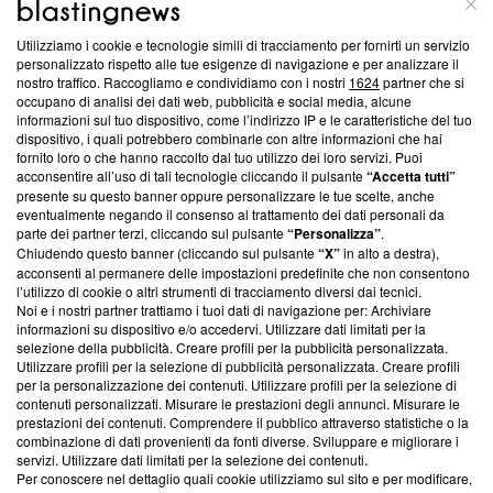
Utilizziamo i cookie e tecnologie simili di tracciamento per fornirti un servizio
Questa sezione offre informazioni trasparenti su Blasting
personalizzato rispetto alle tue esigenze di navigazione e per analizzare il
nostro traffico. Raccogliamo e condividiamo con i nostri
1624
partner che si
News, sui nostri processi editoriali e su come ci impegniamo a
occupano di analisi dei dati web, pubblicità e social media, alcune
creare news di qualità. Inoltre, afferma la nostra aderenza a
informazioni sul tuo dispositivo, come l’indirizzo IP e le caratteristiche del tuo
‘Trust Project - News with Integrity’
Blasting News non è
dispositivo, i quali potrebbero combinarle con altre informazioni che hai
ancora membro del programma, ma ha richiesto di farne
fornito loro o che hanno raccolto dal tuo utilizzo dei loro servizi. Puoi
parte; Trust Project non ha ancora effettuato una verifica di
acconsentire all’uso di tali tecnologie cliccando il pulsante
“Accetta tutti”
conformità agli standard.
presente su questo banner oppure personalizzare le tue scelte, anche
eventualmente negando il consenso al trattamento dei dati personali da
parte dei partner terzi, cliccando sul pulsante
“Personalizza”
.
Su di noi
Chiudendo questo banner (cliccando sul pulsante
“X”
in alto a destra),
acconsenti al permanere delle impostazioni predefinite che non consentono
Team editoriale
l’utilizzo di cookie o altri strumenti di tracciamento diversi dai tecnici.
Noi e i nostri partner trattiamo i tuoi dati di navigazione per: Archiviare
Corporate
informazioni su dispositivo e/o accedervi. Utilizzare dati limitati per la
selezione della pubblicità. Creare profili per la pubblicità personalizzata.
Redazione
Utilizzare profili per la selezione di pubblicità personalizzata. Creare profili
per la personalizzazione dei contenuti. Utilizzare profili per la selezione di
Informativa Privacy
contenuti personalizzati. Misurare le prestazioni degli annunci. Misurare le
prestazioni dei contenuti. Comprendere il pubblico attraverso statistiche o la
Cookie Policy
combinazione di dati provenienti da fonti diverse. Sviluppare e migliorare i
servizi. Utilizzare dati limitati per la selezione dei contenuti.
Blasting SA, IDI CHE-247.845.224, Via Carlo Frasca, 3 - 6900
Per conoscere nel dettaglio quali cookie utilizziamo sul sito e per modificare,
Lugano (Svizzera) Tel:
+39 0690258937