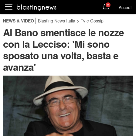
2
Accedi
NEWS & VIDEO
Blasting News Italia
>
Tv e Gossip
Al Bano smentisce le nozze
con la Lecciso: 'Mi sono
sposato una volta, basta e
avanza'