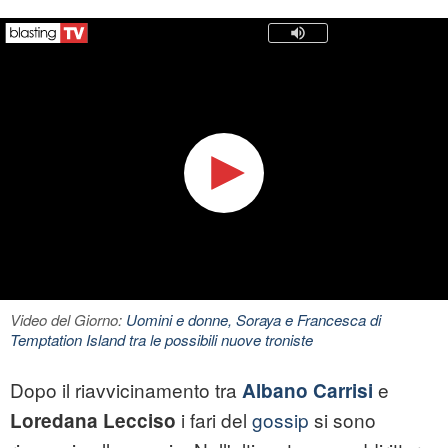
Video del Giorno:
Uomini e donne, Soraya e Francesca di
Temptation Island tra le possibili nuove troniste
Dopo il riavvicinamento tra
e
Albano Carrisi
i fari del
gossip
si sono
Loredana Lecciso