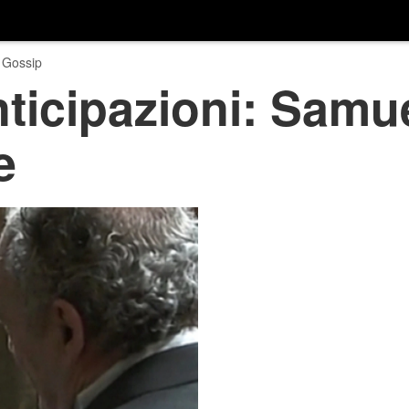
 Gossip
nticipazioni: Samue
e