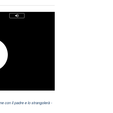
 con il padre e lo strangolerà
-