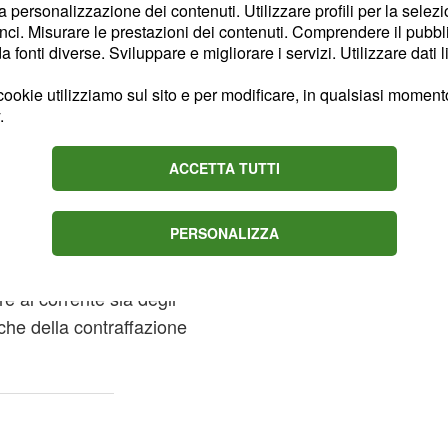
a causa di un errore
la personalizzazione dei contenuti. Utilizzare profili per la selez
erà a ristabilire un
ci. Misurare le prestazioni dei contenuti. Comprendere il pubblic
fonti diverse. Sviluppare e migliorare i servizi. Utilizzare dati l
 i due uomini
o da Acacias per
ookie utilizziamo sul sito e per modificare, in qualsiasi momento,
ielleria. Dopo il loro
.
 abbastanza in
ACCETTA TUTTI
marrà così per molto
PERSONALIZZA
 padre
 al corrente sia degli
che della contraffazione