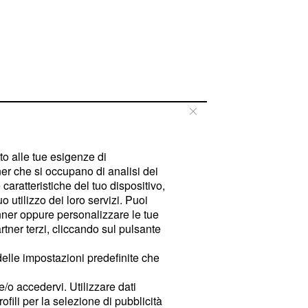
tto alle tue esigenze di
er che si occupano di analisi dei
caratteristiche del tuo dispositivo,
 utilizzo dei loro servizi. Puoi
ner oppure personalizzare le tue
tner terzi, cliccando sul pulsante
delle impostazioni predefinite che
e/o accedervi. Utilizzare dati
rofili per la selezione di pubblicità