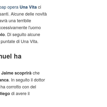
soap opera
ci
Una Vita
anti. Alcune delle novità
 avrà una terribile
ccessivamente l'uomo
. Di seguito alcune
olo
 puntate di Una Vita.
muel ha
,
che
Jaime scoprirà
. In seguito il dottor
anca
ha corrotto con del
di avere il
Diego