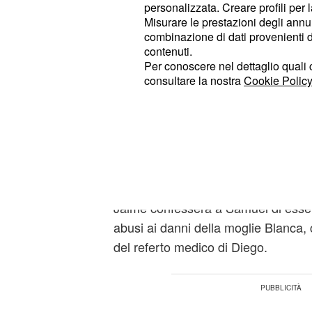
Diego ha pensato di essere malato 
personalizzata. Creare profili per 
medico. Successivamente Jaime prov
Misurare le prestazioni degli annun
combinazione di dati provenienti da 
rapporto con suo figlio Samuel. Poi
contenuti.
trascorreranno alcuni giorni lontan
Per conoscere nel dettaglio quali c
incontrare alcuni dei clienti della gio
consultare la nostra
Cookie Policy
ritorno, padre e figlio sembreranno
confidenza, ma la situazione non ri
tempo.
Samuel strangola suo
Jaime confesserà a Samuel di essere
abusi ai danni della moglie Blanca, 
del referto medico di Diego.