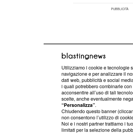
Utilizziamo i cookie e tecnologie s
navigazione e per analizzare il no
dati web, pubblicità e social media,
i quali potrebbero combinarle con a
acconsentire all’uso di tali tecnol
scelte, anche eventualmente negand
“Personalizza”
.
L'Alday senior sarà notevolmente di
Chiudendo questo banner (clicca
conto della malvagità di suo figlio 
non consentono l’utilizzo di cookie 
Noi e i nostri partner trattiamo i t
deciderà di non dire la verità a Bla
limitati per la selezione della pubb