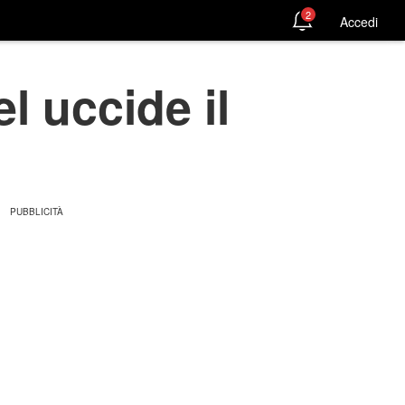
2
Accedi
l uccide il