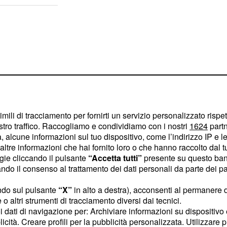
imili di tracciamento per fornirti un servizio personalizzato rispe
stro traffico. Raccogliamo e condividiamo con i nostri
1624
partn
 alcune informazioni sul tuo dispositivo, come l’indirizzo IP e le 
ltre informazioni che hai fornito loro o che hanno raccolto dal tuo
ogie cliccando il pulsante
“Accetta tutti”
presente su questo ban
o il consenso al trattamento dei dati personali da parte dei par
sorientato e si renderà
ndo sul pulsante
“X”
in alto a destra), acconsenti al permanere 
Samuel. Poi
Jaime
o altri strumenti di tracciamento diversi dai tecnici.
uoi dati di navigazione per: Archiviare informazioni su dispositivo 
nca
e le annuncerà che
licità. Creare profili per la pubblicità personalizzata. Utilizzare p