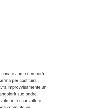
i cosa e Jame cercherà
erma per costituirsi.
avrà improvvisamente un
trangolerà suo padre.
volmente sconvolto e
pena compiuto nei