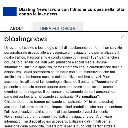
Blasting News lavora con l’Unione Europea nella lotta
contro le fake news
ABOUT
LINEA EDITORIALE
Questa sezione offre informazioni trasparenti su Blasting
Utilizziamo i cookie e tecnologie simili di tracciamento per fornirti un servizio
News, sui nostri processi editoriali e su come ci impegniamo a
personalizzato rispetto alle tue esigenze di navigazione e per analizzare il
creare news di qualità. Inoltre, afferma la nostra aderenza a
nostro traffico. Raccogliamo e condividiamo con i nostri
1624
partner che si
‘Trust Project - News with Integrity’
Blasting News non è
occupano di analisi dei dati web, pubblicità e social media, alcune
informazioni sul tuo dispositivo, come l’indirizzo IP e le caratteristiche del tuo
ancora membro del programma, ma ha richiesto di farne
dispositivo, i quali potrebbero combinarle con altre informazioni che hai
parte; Trust Project non ha ancora effettuato una verifica di
fornito loro o che hanno raccolto dal tuo utilizzo dei loro servizi. Puoi
conformità agli standard.
acconsentire all’uso di tali tecnologie cliccando il pulsante
“Accetta tutti”
presente su questo banner oppure personalizzare le tue scelte, anche
Su di noi
eventualmente negando il consenso al trattamento dei dati personali da
parte dei partner terzi, cliccando sul pulsante
“Personalizza”
.
Team editoriale
Chiudendo questo banner (cliccando sul pulsante
“X”
in alto a destra),
acconsenti al permanere delle impostazioni predefinite che non consentono
Corporate
l’utilizzo di cookie o altri strumenti di tracciamento diversi dai tecnici.
Noi e i nostri partner trattiamo i tuoi dati di navigazione per: Archiviare
Redazione
informazioni su dispositivo e/o accedervi. Utilizzare dati limitati per la
selezione della pubblicità. Creare profili per la pubblicità personalizzata.