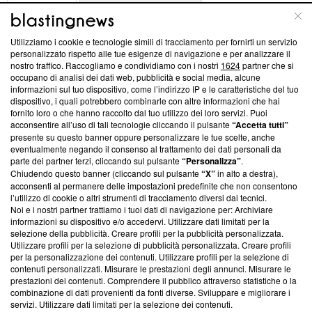
ABOUT
LINEA EDITORIALE
Utilizziamo i cookie e tecnologie simili di tracciamento per fornirti un servizio
Questa sezione offre informazioni trasparenti su Blasting
personalizzato rispetto alle tue esigenze di navigazione e per analizzare il
nostro traffico. Raccogliamo e condividiamo con i nostri
1624
partner che si
News, sui nostri processi editoriali e su come ci impegniamo a
occupano di analisi dei dati web, pubblicità e social media, alcune
creare news di qualità. Inoltre, afferma la nostra aderenza a
informazioni sul tuo dispositivo, come l’indirizzo IP e le caratteristiche del tuo
‘Trust Project - News with Integrity’
Blasting News non è
dispositivo, i quali potrebbero combinarle con altre informazioni che hai
ancora membro del programma, ma ha richiesto di farne
fornito loro o che hanno raccolto dal tuo utilizzo dei loro servizi. Puoi
parte; Trust Project non ha ancora effettuato una verifica di
acconsentire all’uso di tali tecnologie cliccando il pulsante
“Accetta tutti”
conformità agli standard.
presente su questo banner oppure personalizzare le tue scelte, anche
eventualmente negando il consenso al trattamento dei dati personali da
parte dei partner terzi, cliccando sul pulsante
“Personalizza”
.
Su di noi
Chiudendo questo banner (cliccando sul pulsante
“X”
in alto a destra),
acconsenti al permanere delle impostazioni predefinite che non consentono
Team editoriale
l’utilizzo di cookie o altri strumenti di tracciamento diversi dai tecnici.
Noi e i nostri partner trattiamo i tuoi dati di navigazione per: Archiviare
Corporate
informazioni su dispositivo e/o accedervi. Utilizzare dati limitati per la
selezione della pubblicità. Creare profili per la pubblicità personalizzata.
Redazione
Utilizzare profili per la selezione di pubblicità personalizzata. Creare profili
per la personalizzazione dei contenuti. Utilizzare profili per la selezione di
Informativa Privacy
contenuti personalizzati. Misurare le prestazioni degli annunci. Misurare le
prestazioni dei contenuti. Comprendere il pubblico attraverso statistiche o la
Cookie Policy
combinazione di dati provenienti da fonti diverse. Sviluppare e migliorare i
servizi. Utilizzare dati limitati per la selezione dei contenuti.
Blasting SA, IDI CHE-247.845.224, Via Carlo Frasca, 3 - 6900