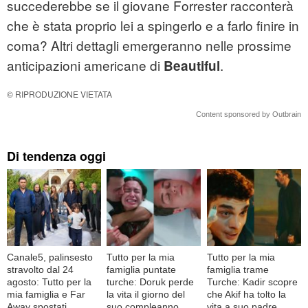
succederebbe se il giovane Forrester racconterà
che è stata proprio lei a spingerlo e a farlo finire in
coma? Altri dettagli emergeranno nelle prossime
anticipazioni americane di
.
Beautiful
© RIPRODUZIONE VIETATA
Content sponsored by Outbrain
Di tendenza oggi
Canale5, palinsesto
Tutto per la mia
Tutto per la mia
stravolto dal 24
famiglia puntate
famiglia trame
agosto: Tutto per la
turche: Doruk perde
Turche: Kadir scopre
mia famiglia e Far
la vita il giorno del
che Akif ha tolto la
Away spostati
suo compleanno
vita a suo padre