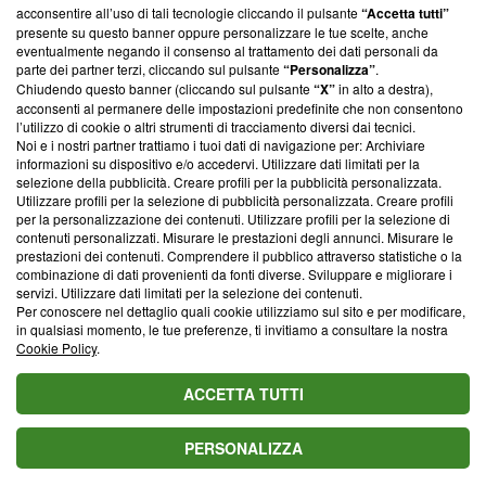
parte; Trust Project non ha ancora effettuato una verifica di
acconsentire all’uso di tali tecnologie cliccando il pulsante
“Accetta tutti”
conformità agli standard.
presente su questo banner oppure personalizzare le tue scelte, anche
eventualmente negando il consenso al trattamento dei dati personali da
parte dei partner terzi, cliccando sul pulsante
“Personalizza”
.
Su di noi
Chiudendo questo banner (cliccando sul pulsante
“X”
in alto a destra),
acconsenti al permanere delle impostazioni predefinite che non consentono
Team editoriale
l’utilizzo di cookie o altri strumenti di tracciamento diversi dai tecnici.
Noi e i nostri partner trattiamo i tuoi dati di navigazione per: Archiviare
Corporate
informazioni su dispositivo e/o accedervi. Utilizzare dati limitati per la
selezione della pubblicità. Creare profili per la pubblicità personalizzata.
Redazione
Utilizzare profili per la selezione di pubblicità personalizzata. Creare profili
per la personalizzazione dei contenuti. Utilizzare profili per la selezione di
Informativa Privacy
contenuti personalizzati. Misurare le prestazioni degli annunci. Misurare le
prestazioni dei contenuti. Comprendere il pubblico attraverso statistiche o la
Cookie Policy
combinazione di dati provenienti da fonti diverse. Sviluppare e migliorare i
servizi. Utilizzare dati limitati per la selezione dei contenuti.
Blasting SA, IDI CHE-247.845.224, Via Carlo Frasca, 3 - 6900
Per conoscere nel dettaglio quali cookie utilizziamo sul sito e per modificare,
Lugano (Svizzera) Tel:
+39 0690258937
in qualsiasi momento, le tue preferenze, ti invitiamo a consultare la nostra
Cookie Policy
.
© 2026 Blasting News
ACCETTA TUTTI
PERSONALIZZA