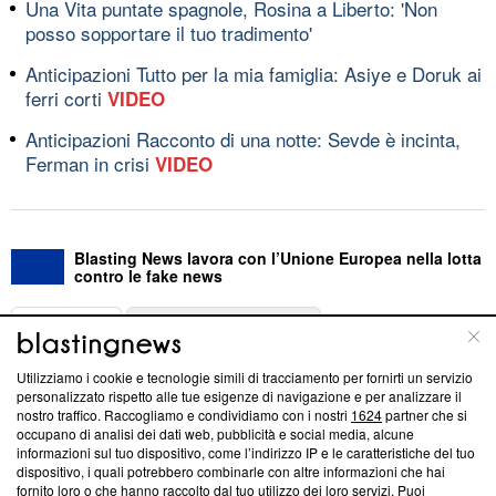
Una Vita puntate spagnole, Rosina a Liberto: 'Non
posso sopportare il tuo tradimento'
Anticipazioni Tutto per la mia famiglia: Asiye e Doruk ai
ferri corti
VIDEO
Anticipazioni Racconto di una notte: Sevde è incinta,
Ferman in crisi
VIDEO
Blasting News lavora con l’Unione Europea nella lotta
contro le fake news
ABOUT
LINEA EDITORIALE
Utilizziamo i cookie e tecnologie simili di tracciamento per fornirti un servizio
Questa sezione offre informazioni trasparenti su Blasting
personalizzato rispetto alle tue esigenze di navigazione e per analizzare il
nostro traffico. Raccogliamo e condividiamo con i nostri
1624
partner che si
News, sui nostri processi editoriali e su come ci impegniamo a
occupano di analisi dei dati web, pubblicità e social media, alcune
creare news di qualità. Inoltre, afferma la nostra aderenza a
informazioni sul tuo dispositivo, come l’indirizzo IP e le caratteristiche del tuo
‘Trust Project - News with Integrity’
Blasting News non è
dispositivo, i quali potrebbero combinarle con altre informazioni che hai
ancora membro del programma, ma ha richiesto di farne
fornito loro o che hanno raccolto dal tuo utilizzo dei loro servizi. Puoi