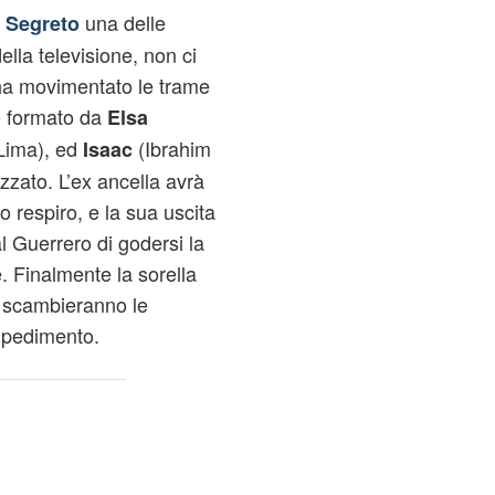
una delle
l Segreto
ella televisione, non ci
ha movimentato le trame
lo formato da
Elsa
Lima), ed
(Ibrahim
Isaac
zzato. L’ex ancella avrà
o respiro, e la sua uscita
l Guerrero di godersi la
e. Finalmente la sorella
i scambieranno le
pedimento.