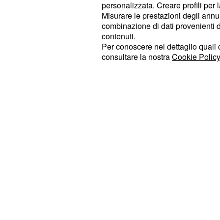
personalizzata. Creare profili per 
dimessa dall’ospedale. La sorella d
Misurare le prestazioni degli annun
essendosi ripresa del tutto, progett
combinazione di dati provenienti da 
contenuti.
fuori gioco
. Quest’ultima 
Antolina
Per conoscere nel dettaglio quali c
riconquistarsi la fiducia del marito 
consultare la nostra
Cookie Policy
di essersi pentita delle malefatte c
riuscire nel suo intento metterà in sa
momento in cui avrà una piccola cri
tempo le medicine prescritte dal me