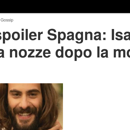
 Gossip
 spoiler Spagna: Is
 nozze dopo la mo