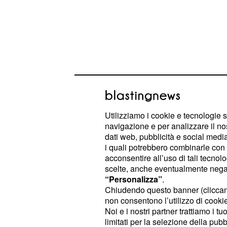
Utilizziamo i cookie e tecnologie s
navigazione e per analizzare il no
Il piano di Elsa per s
dati web, pubblicità e social media,
sua rivale, Antolina c
i quali potrebbero combinarle con a
acconsentire all’uso di tali tecnol
delitti
scelte, anche eventualmente negand
“Personalizza”
.
Negli
episodi della soap
già trasmes
Chiudendo questo banner (clicca
luglio 2019 per via della distanza t
non consentono l’utilizzo di cookie 
onda nostrana e spagnola, e che oc
Noi e i nostri partner trattiamo i t
limitati per la selezione della pubb
ammiraglia Mediaset tra qualche s