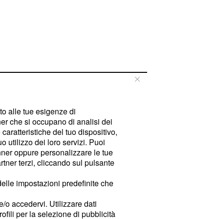
tto alle tue esigenze di
er che si occupano di analisi dei
caratteristiche del tuo dispositivo,
 utilizzo dei loro servizi. Puoi
ner oppure personalizzare le tue
tner terzi, cliccando sul pulsante
delle impostazioni predefinite che
e/o accedervi. Utilizzare dati
rofili per la selezione di pubblicità