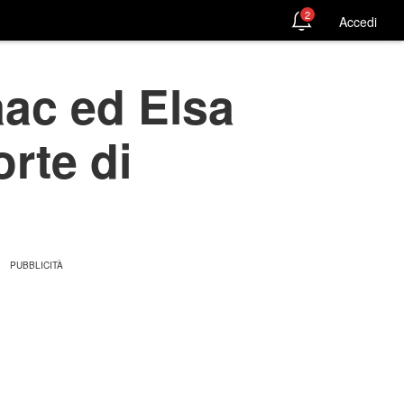
2
Accedi
aac ed Elsa
rte di