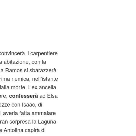
onvincerà il carpentiere
 abitazione, con la
 La Ramos si sbarazzerà
rima nemica, nell’istante
alla morte. L’ex ancella
ore,
ad Elsa
confesserà
zze con Isaac, di
di averla fatta ammalare
 gran sorpresa la Laguna
 Antolina capirà di