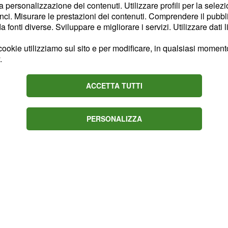
la personalizzazione dei contenuti. Utilizzare profili per la selez
el defunto Jesus pur non
ci. Misurare le prestazioni dei contenuti. Comprendere il pubblic
erà un
per mettere
fonti diverse. Sviluppare e migliorare i servizi. Utilizzare dati l
piano
nel contempo riuscirà a
ookie utilizziamo sul sito e per modificare, in qualsiasi momento,
Isaac, facendogli credere
.
ommesse. L’ex ancella per
lvo la sua rivale nel
ACCETTA TUTTI
si, somministrandole in
dico.
PERSONALIZZA