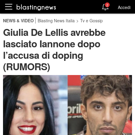
2
Accedi
NEWS & VIDEO
Blasting News Italia
>
Tv e Gossip
Giulia De Lellis avrebbe
lasciato Iannone dopo
l’accusa di doping
(RUMORS)