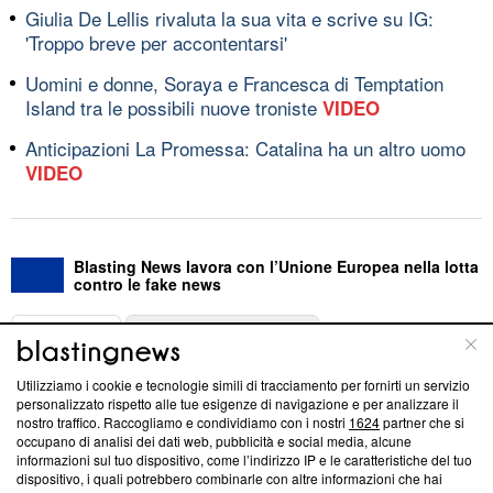
Giulia De Lellis rivaluta la sua vita e scrive su IG:
'Troppo breve per accontentarsi'
Uomini e donne, Soraya e Francesca di Temptation
Island tra le possibili nuove troniste
VIDEO
Anticipazioni La Promessa: Catalina ha un altro uomo
VIDEO
Blasting News lavora con l’Unione Europea nella lotta
contro le fake news
ABOUT
LINEA EDITORIALE
Utilizziamo i cookie e tecnologie simili di tracciamento per fornirti un servizio
Questa sezione offre informazioni trasparenti su Blasting
personalizzato rispetto alle tue esigenze di navigazione e per analizzare il
nostro traffico. Raccogliamo e condividiamo con i nostri
1624
partner che si
News, sui nostri processi editoriali e su come ci impegniamo a
occupano di analisi dei dati web, pubblicità e social media, alcune
creare news di qualità. Inoltre, afferma la nostra aderenza a
informazioni sul tuo dispositivo, come l’indirizzo IP e le caratteristiche del tuo
‘Trust Project - News with Integrity’
Blasting News non è
dispositivo, i quali potrebbero combinarle con altre informazioni che hai
ancora membro del programma, ma ha richiesto di farne