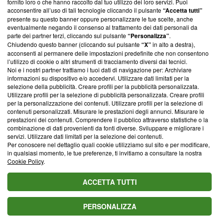
fornito loro o che hanno raccolto dal tuo utilizzo dei loro servizi. Puoi
parte; Trust Project non ha ancora effettuato una verifica di
acconsentire all’uso di tali tecnologie cliccando il pulsante
“Accetta tutti”
conformità agli standard.
presente su questo banner oppure personalizzare le tue scelte, anche
eventualmente negando il consenso al trattamento dei dati personali da
parte dei partner terzi, cliccando sul pulsante
“Personalizza”
.
Su di noi
Chiudendo questo banner (cliccando sul pulsante
“X”
in alto a destra),
acconsenti al permanere delle impostazioni predefinite che non consentono
Team editoriale
l’utilizzo di cookie o altri strumenti di tracciamento diversi dai tecnici.
Noi e i nostri partner trattiamo i tuoi dati di navigazione per: Archiviare
Corporate
informazioni su dispositivo e/o accedervi. Utilizzare dati limitati per la
selezione della pubblicità. Creare profili per la pubblicità personalizzata.
Redazione
Utilizzare profili per la selezione di pubblicità personalizzata. Creare profili
per la personalizzazione dei contenuti. Utilizzare profili per la selezione di
Informativa Privacy
contenuti personalizzati. Misurare le prestazioni degli annunci. Misurare le
prestazioni dei contenuti. Comprendere il pubblico attraverso statistiche o la
Cookie Policy
combinazione di dati provenienti da fonti diverse. Sviluppare e migliorare i
servizi. Utilizzare dati limitati per la selezione dei contenuti.
Blasting SA, IDI CHE-247.845.224, Via Carlo Frasca, 3 - 6900
Per conoscere nel dettaglio quali cookie utilizziamo sul sito e per modificare,
Lugano (Svizzera) Tel:
+39 0690258937
in qualsiasi momento, le tue preferenze, ti invitiamo a consultare la nostra
Cookie Policy
.
© 2026 Blasting News
ACCETTA TUTTI
PERSONALIZZA