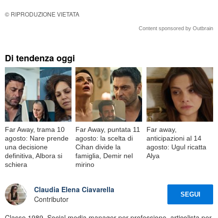
© RIPRODUZIONE VIETATA
Content sponsored by Outbrain
Di tendenza oggi
Far Away, trama 10
Far Away, puntata 11
Far away,
agosto: Nare prende
agosto: la scelta di
anticipazioni al 14
una decisione
Cihan divide la
agosto: Ugul ricatta
definitiva, Albora si
famiglia, Demir nel
Alya
schiera
mirino
Claudia Elena Ciavarella
SEGUI
Contributor
Classe 1989. Social media manager per professione, articolista per