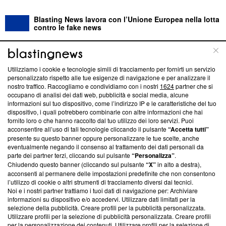
Blasting News lavora con l’Unione Europea nella lotta
contro le fake news
ABOUT
LINEA EDITORIALE
Utilizziamo i cookie e tecnologie simili di tracciamento per fornirti un servizio
personalizzato rispetto alle tue esigenze di navigazione e per analizzare il
Questa sezione offre informazioni trasparenti su Blasting
nostro traffico. Raccogliamo e condividiamo con i nostri
1624
partner che si
News, sui nostri processi editoriali e su come ci impegniamo a
occupano di analisi dei dati web, pubblicità e social media, alcune
creare news di qualità. Inoltre, afferma la nostra aderenza a
informazioni sul tuo dispositivo, come l’indirizzo IP e le caratteristiche del tuo
‘Trust Project - News with Integrity’
Blasting News non è
dispositivo, i quali potrebbero combinarle con altre informazioni che hai
fornito loro o che hanno raccolto dal tuo utilizzo dei loro servizi. Puoi
ancora membro del programma, ma ha richiesto di farne
acconsentire all’uso di tali tecnologie cliccando il pulsante
“Accetta tutti”
parte; Trust Project non ha ancora effettuato una verifica di
presente su questo banner oppure personalizzare le tue scelte, anche
conformità agli standard.
eventualmente negando il consenso al trattamento dei dati personali da
parte dei partner terzi, cliccando sul pulsante
“Personalizza”
.
Su di noi
Chiudendo questo banner (cliccando sul pulsante
“X”
in alto a destra),
acconsenti al permanere delle impostazioni predefinite che non consentono
Team editoriale
l’utilizzo di cookie o altri strumenti di tracciamento diversi dai tecnici.
Noi e i nostri partner trattiamo i tuoi dati di navigazione per: Archiviare
Corporate
informazioni su dispositivo e/o accedervi. Utilizzare dati limitati per la
selezione della pubblicità. Creare profili per la pubblicità personalizzata.
Redazione
Utilizzare profili per la selezione di pubblicità personalizzata. Creare profili
per la personalizzazione dei contenuti. Utilizzare profili per la selezione di