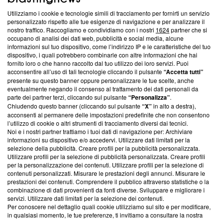
Utilizziamo i cookie e tecnologie simili di tracciamento per fornirti un servizio
Questa sezione offre informazioni trasparenti su Blasting
personalizzato rispetto alle tue esigenze di navigazione e per analizzare il
nostro traffico. Raccogliamo e condividiamo con i nostri
1624
partner che si
News, sui nostri processi editoriali e su come ci impegniamo a
occupano di analisi dei dati web, pubblicità e social media, alcune
creare news di qualità. Inoltre, afferma la nostra aderenza a
informazioni sul tuo dispositivo, come l’indirizzo IP e le caratteristiche del tuo
‘Trust Project - News with Integrity’
Blasting News non è
dispositivo, i quali potrebbero combinarle con altre informazioni che hai
ancora membro del programma, ma ha richiesto di farne
fornito loro o che hanno raccolto dal tuo utilizzo dei loro servizi. Puoi
parte; Trust Project non ha ancora effettuato una verifica di
acconsentire all’uso di tali tecnologie cliccando il pulsante
“Accetta tutti”
conformità agli standard.
presente su questo banner oppure personalizzare le tue scelte, anche
eventualmente negando il consenso al trattamento dei dati personali da
parte dei partner terzi, cliccando sul pulsante
“Personalizza”
.
Su di noi
Chiudendo questo banner (cliccando sul pulsante
“X”
in alto a destra),
acconsenti al permanere delle impostazioni predefinite che non consentono
Team editoriale
l’utilizzo di cookie o altri strumenti di tracciamento diversi dai tecnici.
Noi e i nostri partner trattiamo i tuoi dati di navigazione per: Archiviare
Corporate
informazioni su dispositivo e/o accedervi. Utilizzare dati limitati per la
selezione della pubblicità. Creare profili per la pubblicità personalizzata.
Redazione
Utilizzare profili per la selezione di pubblicità personalizzata. Creare profili
per la personalizzazione dei contenuti. Utilizzare profili per la selezione di
Informativa Privacy
contenuti personalizzati. Misurare le prestazioni degli annunci. Misurare le
prestazioni dei contenuti. Comprendere il pubblico attraverso statistiche o la
Cookie Policy
combinazione di dati provenienti da fonti diverse. Sviluppare e migliorare i
servizi. Utilizzare dati limitati per la selezione dei contenuti.
Blasting SA, IDI CHE-247.845.224, Via Carlo Frasca, 3 - 6900
Per conoscere nel dettaglio quali cookie utilizziamo sul sito e per modificare,
Lugano (Svizzera) Tel:
+39 0690258937
in qualsiasi momento, le tue preferenze, ti invitiamo a consultare la nostra