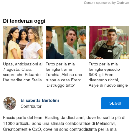
Content sponsored by Outbrain
Di tendenza oggi
Upas, anticipazioni al
Tutto per la mia
Tutto per la mia
7 agosto: Clara
famiglia trame
famiglia episodio
scopre che Eduardo
Turchia, Akif su una
6/08: gli Eren
l'ha tradita con Stella
ruspa a casa Eren:
diventano ricchi,
'Distruggo tutto'
Asiye di nuovo single
Elisabetta Bertolini
SEGUI
Contributor
Faccio parte del team Blasting da dieci anni, dove ho scritto più di
11000 articoli.. Sono una stimata collaboratrice di Melascrivi,
Greatcontent e O2O, dove mi sono contraddistinta per la mia