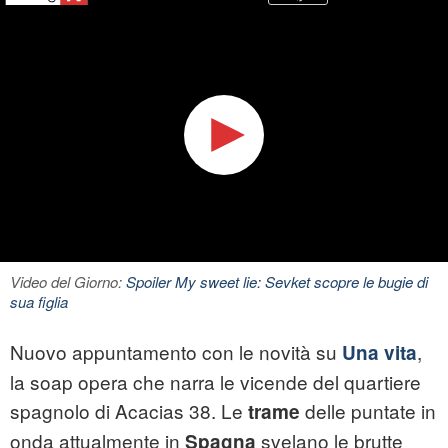
Video del Giorno:
Spoiler My sweet lie: Sevket scopre le bugie di
sua figlia
Nuovo appuntamento con le novità su
,
Una vita
la soap opera che narra le vicende del quartiere
spagnolo di Acacias 38. Le
delle puntate in
trame
onda attualmente in
svelano le brutte
Spagna