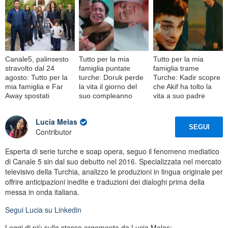
Canale5, palinsesto
Tutto per la mia
Tutto per la mia
stravolto dal 24
famiglia puntate
famiglia trame
agosto: Tutto per la
turche: Doruk perde
Turche: Kadir scopre
mia famiglia e Far
la vita il giorno del
che Akif ha tolto la
Away spostati
suo compleanno
vita a suo padre
Lucia Melas
SEGUI
Contributor
Esperta di serie turche e soap opera, seguo il fenomeno mediatico
di Canale 5 sin dal suo debutto nel 2016. Specializzata nel mercato
televisivo della Turchia, analizzo le produzioni in lingua originale per
offrire anticipazioni inedite e traduzioni dei dialoghi prima della
messa in onda italiana.
Segui
Lucia
su Linkedin
Leggi di più sullo stesso argomento da Lucia Melas: