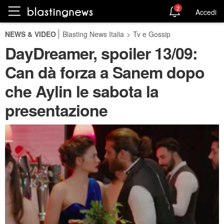
2
Accedi
NEWS & VIDEO
Blasting News Italia
>
Tv e Gossip
DayDreamer, spoiler 13/09:
Can dà forza a Sanem dopo
che Aylin le sabota la
presentazione