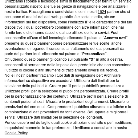
Utilizziamo i cookie e tecnologie simili di tracciamento per fornirti un servizio
Questa sezione offre informazioni trasparenti su Blasting
personalizzato rispetto alle tue esigenze di navigazione e per analizzare il
nostro traffico. Raccogliamo e condividiamo con i nostri
1624
partner che si
News, sui nostri processi editoriali e su come ci impegniamo a
occupano di analisi dei dati web, pubblicità e social media, alcune
creare news di qualità. Inoltre, afferma la nostra aderenza a
informazioni sul tuo dispositivo, come l’indirizzo IP e le caratteristiche del tuo
‘Trust Project - News with Integrity’
Blasting News non è
dispositivo, i quali potrebbero combinarle con altre informazioni che hai
ancora membro del programma, ma ha richiesto di farne
fornito loro o che hanno raccolto dal tuo utilizzo dei loro servizi. Puoi
parte; Trust Project non ha ancora effettuato una verifica di
acconsentire all’uso di tali tecnologie cliccando il pulsante
“Accetta tutti”
conformità agli standard.
presente su questo banner oppure personalizzare le tue scelte, anche
eventualmente negando il consenso al trattamento dei dati personali da
parte dei partner terzi, cliccando sul pulsante
“Personalizza”
.
Su di noi
Chiudendo questo banner (cliccando sul pulsante
“X”
in alto a destra),
acconsenti al permanere delle impostazioni predefinite che non consentono
Team editoriale
l’utilizzo di cookie o altri strumenti di tracciamento diversi dai tecnici.
Noi e i nostri partner trattiamo i tuoi dati di navigazione per: Archiviare
Corporate
informazioni su dispositivo e/o accedervi. Utilizzare dati limitati per la
selezione della pubblicità. Creare profili per la pubblicità personalizzata.
Redazione
Utilizzare profili per la selezione di pubblicità personalizzata. Creare profili
per la personalizzazione dei contenuti. Utilizzare profili per la selezione di
Informativa Privacy
contenuti personalizzati. Misurare le prestazioni degli annunci. Misurare le
prestazioni dei contenuti. Comprendere il pubblico attraverso statistiche o la
Cookie Policy
combinazione di dati provenienti da fonti diverse. Sviluppare e migliorare i
servizi. Utilizzare dati limitati per la selezione dei contenuti.
Blasting SA, IDI CHE-247.845.224, Via Carlo Frasca, 3 - 6900
Per conoscere nel dettaglio quali cookie utilizziamo sul sito e per modificare,
Lugano (Svizzera) Tel:
+39 0690258937
in qualsiasi momento, le tue preferenze, ti invitiamo a consultare la nostra
Cookie Policy
.
© 2026 Blasting News