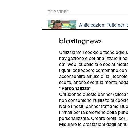
TOP VIDEO
Anticipazioni Tutto per la
Nebahat
Utilizziamo i cookie e tecnologie s
Anticipazioni Racconto d
navigazione e per analizzare il no
dati web, pubblicità e social media,
i quali potrebbero combinarle con a
acconsentire all’uso di tali tecnol
PLAYLIST
scelte, anche eventualmente negand
“Personalizza”
.
Chiudendo questo banner (clicca
Spoiler Forbidden fruit:
non consentono l’utilizzo di cookie 
Noi e i nostri partner trattiamo i t
limitati per la selezione della pubb
personalizzata. Creare profili per 
Anticipazioni La Promes
Misurare le prestazioni degli annun