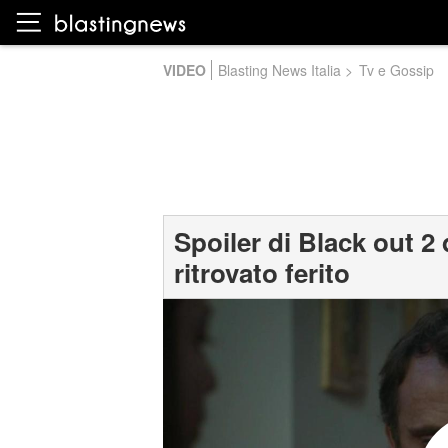
VIDEO
Blasting News Italia
>
Tv e Gossip
Spoiler di Black out 2
ritrovato ferito