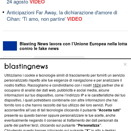
24 agosto
VIDEO
Anticipazioni Far Away, la dichiarazione d'amore di
Cihan: 'Ti amo, non partire'
VIDEO
Blasting News lavora con l’Unione Europea nella lotta
contro le fake news
ABOUT
LINEA EDITORIALE
Utilizziamo i cookie e tecnologie simili di tracciamento per fornirti un servizio
Questa sezione offre informazioni trasparenti su Blasting
personalizzato rispetto alle tue esigenze di navigazione e per analizzare il
nostro traffico. Raccogliamo e condividiamo con i nostri
1624
partner che si
News, sui nostri processi editoriali e su come ci impegniamo a
occupano di analisi dei dati web, pubblicità e social media, alcune
creare news di qualità. Inoltre, afferma la nostra aderenza a
informazioni sul tuo dispositivo, come l’indirizzo IP e le caratteristiche del tuo
‘Trust Project - News with Integrity’
Blasting News non è
dispositivo, i quali potrebbero combinarle con altre informazioni che hai
ancora membro del programma, ma ha richiesto di farne
fornito loro o che hanno raccolto dal tuo utilizzo dei loro servizi. Puoi
parte; Trust Project non ha ancora effettuato una verifica di
acconsentire all’uso di tali tecnologie cliccando il pulsante
“Accetta tutti”
conformità agli standard.
presente su questo banner oppure personalizzare le tue scelte, anche
eventualmente negando il consenso al trattamento dei dati personali da
parte dei partner terzi, cliccando sul pulsante
“Personalizza”
.
Su di noi
Chiudendo questo banner (cliccando sul pulsante
“X”
in alto a destra),