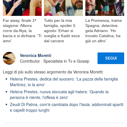
Far away, finale 1ª
Tutto per la mia
La Promessa, trame
stagione: Albora
famiglia, spoiler 5
Spagna, detective
corre da Alya, la
agosto: Erhan si
gela Adriano: 'Ho
bacia e si dichiara: 'Ti
sveglia e Kadir esce
trovato Catalina, ha
amo'
dal carcere
già un altro'
Veronica Moretti
SEGUI
Contributor · Specialista in Tv e Gossip
Leggi di più sullo stesso argomento da Veronica Moretti:
Helena Prestes, dedica del suocero: 'La pazza della famiglia
Martinez, io la amo'
Helena Prestes, nuova stoccata agli haters: 'Quando la
persona è niente, l'offesa è zero'
Zeudi Di Palma, com'è cambiata dopo l'Isola: addominali spariti
e capelli troppo lunghi