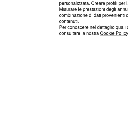
personalizzata. Creare profili per 
motivo deciderà di mettere la parola 
Misurare le prestazioni degli annun
d'amore.
combinazione di dati provenienti da 
contenuti.
Un duro colpo per Can, il quale si 
Per conoscere nel dettaglio quali c
consultare la nostra
Cookie Policy
più senso restare ancora ad Istanbu
perso la persona più importante dell
quale Can sparirà per un bel po' d
nel vortice della disperazione.