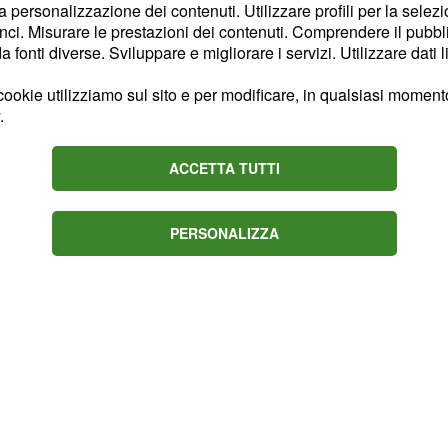
la personalizzazione dei contenuti. Utilizzare profili per la selez
fine alla loro storia
ci. Misurare le prestazioni dei contenuti. Comprendere il pubblic
fonti diverse. Sviluppare e migliorare i servizi. Utilizzare dati l
renderà conto che non ha
ookie utilizziamo sul sito e per modificare, in qualsiasi momento,
.
l, dato che ormai ha
a sua vita. Motivo per il
ACCETTA TUTTI
i tempo, lasciando Sanem
PERSONALIZZA