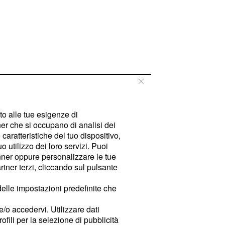
tto alle tue esigenze di
er che si occupano di analisi dei
caratteristiche del tuo dispositivo,
 utilizzo dei loro servizi. Puoi
ner oppure personalizzare le tue
tner terzi, cliccando sul pulsante
delle impostazioni predefinite che
e/o accedervi. Utilizzare dati
rofili per la selezione di pubblicità