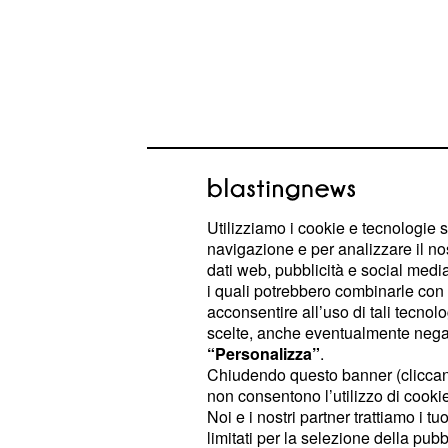
Utilizziamo i cookie e tecnologie s
DayDreamer, trame tu
navigazione e per analizzare il no
dati web, pubblicità e social media,
lascia Istanbul e dic
i quali potrebbero combinarle con a
acconsentire all’uso di tali tecnol
Nel dettaglio, dopo che
Yigit accus
scelte, anche eventualmente negand
libro che Sanem stava scrivendo, ge
“Personalizza”
.
Chiudendo questo banner (clicca
del camino, il fotografo deciderà di
non consentono l’utilizzo di cookie 
definitivamente da Istanbul. La giova
Noi e i nostri partner trattiamo i t
crederà alla versione dei fatti raccon
limitati per la selezione della pubb