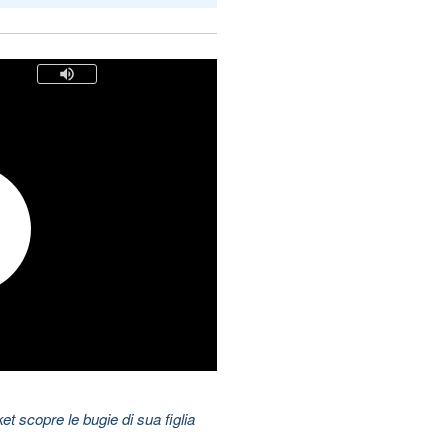
t scopre le bugie di sua figlia