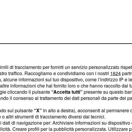
imili di tracciamento per fornirti un servizio personalizzato rispe
rche: Can
stro traffico. Raccogliamo e condividiamo con i nostri
1624
partn
 alcune informazioni sul tuo dispositivo, come l’indirizzo IP e le 
e addio a Sanem
ltre informazioni che hai fornito loro o che hanno raccolto dal tuo
ogie cliccando il pulsante
“Accetta tutti”
presente su questo ban
erà Can
di aver bruciato il
o il consenso al trattamento dei dati personali da parte dei par
ttandolo tra le fiamme
ndo sul pulsante
“X”
in alto a destra), acconsenti al permanere 
 andarsene via
o altri strumenti di tracciamento diversi dai tecnici.
ne Aydin, infatti, non
uoi dati di navigazione per: Archiviare informazioni su dispositivo 
tata da Divit e per tale
licità. Creare profili per la pubblicità personalizzata. Utilizzare p