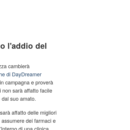
 l'addio del
azza cambierà
che di DayDreamer
rà in campagna e proverà
 non sarà affatto facile
e dal suo amato.
arà affatto delle migliori
 assumere dei farmaci e
'interno di una clinica