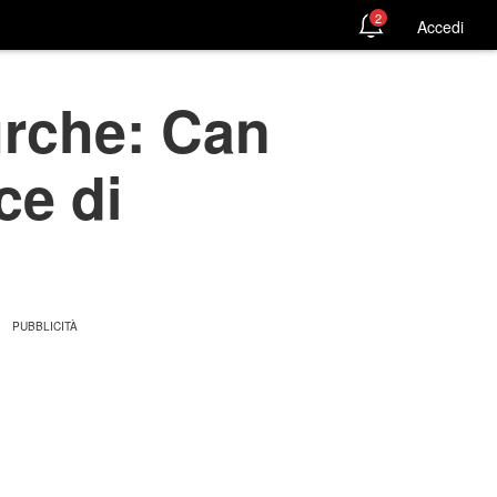
2
Accedi
urche: Can
ce di