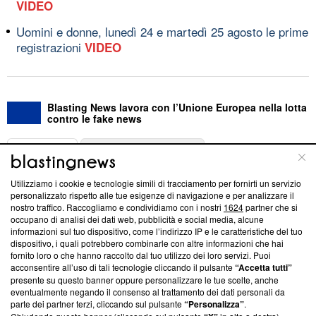
VIDEO
Uomini e donne, lunedì 24 e martedì 25 agosto le prime
registrazioni
VIDEO
Blasting News lavora con l’Unione Europea nella lotta
contro le fake news
ABOUT
LINEA EDITORIALE
Utilizziamo i cookie e tecnologie simili di tracciamento per fornirti un servizio
Questa sezione offre informazioni trasparenti su Blasting
personalizzato rispetto alle tue esigenze di navigazione e per analizzare il
nostro traffico. Raccogliamo e condividiamo con i nostri
1624
partner che si
News, sui nostri processi editoriali e su come ci impegniamo a
occupano di analisi dei dati web, pubblicità e social media, alcune
creare news di qualità. Inoltre, afferma la nostra aderenza a
informazioni sul tuo dispositivo, come l’indirizzo IP e le caratteristiche del tuo
‘Trust Project - News with Integrity’
Blasting News non è
dispositivo, i quali potrebbero combinarle con altre informazioni che hai
ancora membro del programma, ma ha richiesto di farne
fornito loro o che hanno raccolto dal tuo utilizzo dei loro servizi. Puoi
parte; Trust Project non ha ancora effettuato una verifica di
acconsentire all’uso di tali tecnologie cliccando il pulsante
“Accetta tutti”
conformità agli standard.
presente su questo banner oppure personalizzare le tue scelte, anche
eventualmente negando il consenso al trattamento dei dati personali da
parte dei partner terzi, cliccando sul pulsante
“Personalizza”
.
Su di noi