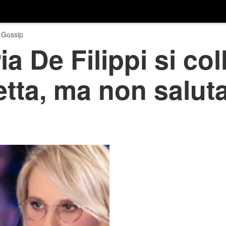
 Gossip
ia De Filippi si co
letta, ma non salut