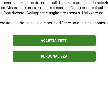
la personalizzazione dei contenuti. Utilizzare profili per la selez
, in un primo momento,
ci. Misurare le prestazioni dei contenuti. Comprendere il pubblic
chioso e arrogante ma,
fonti diverse. Sviluppare e migliorare i servizi. Utilizzare dati l
el reality, si è ricreduta.
ookie utilizziamo sul sito e per modificare, in qualsiasi momento,
 aver letto la scheda di
.
etti del venticinquenne,
dere i suoi punti deboli
ACCETTA TUTTI
ferito.
PERSONALIZZA