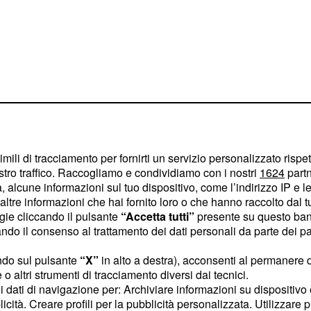
essa a
imili di tracciamento per fornirti un servizio personalizzato rispe
stro traffico. Raccogliamo e condividiamo con i nostri
1624
partn
r cambiato
 alcune informazioni sul tuo dispositivo, come l’indirizzo IP e le 
ltre informazioni che hai fornito loro o che hanno raccolto dal tuo
ogie cliccando il pulsante
“Accetta tutti”
presente su questo ban
a prima volta al
GF Vip
,
o il consenso al trattamento dei dati personali da parte dei par
a durante l'ultima
ndo sul pulsante
“X”
in alto a destra), acconsenti al permanere 
ello studio di Amici, ha
o altri strumenti di tracciamento diversi dai tecnici.
glie di Maurizio
uoi dati di navigazione per: Archiviare informazioni su dispositivo 
licità. Creare profili per la pubblicità personalizzata. Utilizzare p
iato opinione