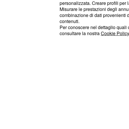
personalizzata. Creare profili per 
sull'influencer milanese, in quanto
Misurare le prestazioni degli annun
credeva fosse un personaggio spoc
combinazione di dati provenienti da 
contenuti.
seguendo il suo percorso all'interno d
Per conoscere nel dettaglio quali c
In particolar modo, Maria ha detto di
consultare la nostra
Cookie Policy
e gli sono piaciuti diversi asp
Zorzi
fra cui essere fragile e voler nascon
agli altri per non rischiare di essere 