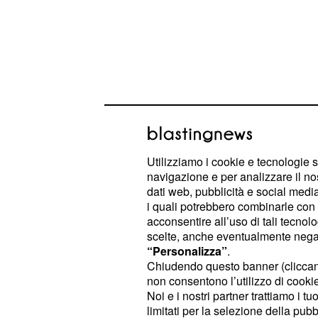
Maria De Filippi conf
Utilizziamo i cookie e tecnologie s
navigazione e per analizzare il no
Tommaso Zorzi di ave
dati web, pubblicità e social media,
opinione su di lui
i quali potrebbero combinarle con a
acconsentire all’uso di tali tecnol
è intervenuta
per l
Maria De Filippi
scelte, anche eventualmente negand
“Personalizza”
.
attraverso un
collegamento in dirett
Chiudendo questo banner (clicca
puntata
. La presentatrice, che era n
non consentono l’utilizzo di cookie 
parlato con
. La mo
Tommaso Zorzi
Noi e i nostri partner trattiamo i t
limitati per la selezione della pubb
Costanzo ha confidato di aver camb