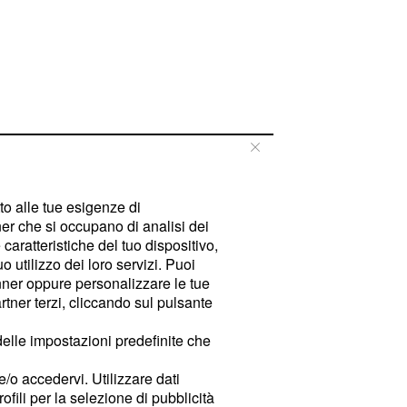
tto alle tue esigenze di
er che si occupano di analisi dei
caratteristiche del tuo dispositivo,
 utilizzo dei loro servizi. Puoi
ner oppure personalizzare le tue
tner terzi, cliccando sul pulsante
delle impostazioni predefinite che
e/o accedervi. Utilizzare dati
rofili per la selezione di pubblicità