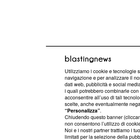
Sollecitata dal conduttore del reality
sottolineato di essere stata incolpata
nel corso della sua permanenza nel
Utilizziamo i cookie e tecnologie s
non ha visto sofferenza. Pierpaolo n
navigazione e per analizzare il no
dati web, pubblicità e social media,
ha risposto alla sua ex compagna d
i quali potrebbero combinarle con a
acconsentire all’uso di tali tecnol
Elisabetta Gregoraci 
scelte, anche eventualmente negand
“Personalizza”
.
Pretelli: ‘Sono conten
Chiudendo questo banner (clicca
non consentono l’utilizzo di cookie 
così bene ma mi stup
Noi e i nostri partner trattiamo i t
limitati per la selezione della pubb
L’ex moglie di
e il t
Flavio Briatore