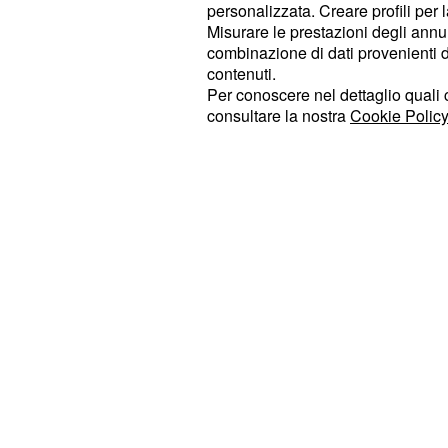
personalizzata. Creare profili per 
separati tra baci, abbracci e gesti te
Misurare le prestazioni degli annun
ipotizzare un Pretelli pensieroso e t
combinazione di dati provenienti da 
contenuti.
Gregoraci
. Invece, Pierpaolo è app
Per conoscere nel dettaglio quali c
come affermato dai suoi stessi coin
consultare la nostra
Cookie Policy
cui Alfonso Signorini ha dato la paro
esordito affermando di essere conte
bene ma si è definita anche stupita 
ragazzo.