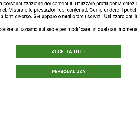
la personalizzazione dei contenuti. Utilizzare profili per la selez
neri. Tutto ciò portava a
ci. Misurare le prestazioni dei contenuti. Comprendere il pubblic
riste per l’assenza di
fonti diverse. Sviluppare e migliorare i servizi. Utilizzare dati l
arso sereno e socievole,
ookie utilizziamo sul sito e per modificare, in qualsiasi momento,
quilini. Nel momento in
.
la alla calabrese, lei ha
nta di vederlo stare
ACCETTA TUTTI
dall’atteggiamento del
PERSONALIZZA