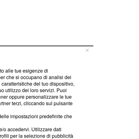
tto alle tue esigenze di
er che si occupano di analisi dei
caratteristiche del tuo dispositivo,
 utilizzo dei loro servizi. Puoi
ner oppure personalizzare le tue
tner terzi, cliccando sul pulsante
delle impostazioni predefinite che
e/o accedervi. Utilizzare dati
rofili per la selezione di pubblicità