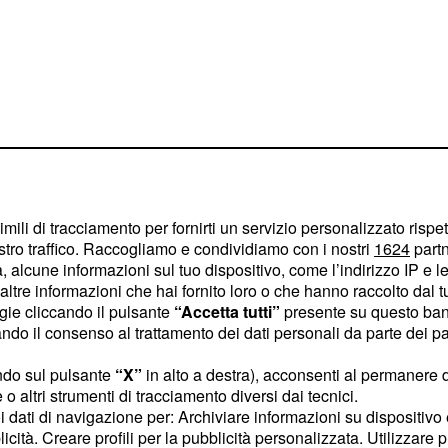
,
, ha
Alfonso Signorini
 di far star male Pretelli
la casa di Cinecittà ma
imili di tracciamento per fornirti un servizio personalizzato rispe
on è stato in silenzio e
stro traffico. Raccogliamo e condividiamo con i nostri
1624
partn
 alcune informazioni sul tuo dispositivo, come l’indirizzo IP e le 
’avventura.
ltre informazioni che hai fornito loro o che hanno raccolto dal tuo
ogie cliccando il pulsante
“Accetta tutti”
presente su questo ban
a Pierpaolo
o il consenso al trattamento dei dati personali da parte dei par
ta di vederti
ndo sul pulsante
“X”
in alto a destra), acconsenti al permanere 
o altri strumenti di tracciamento diversi dai tecnici.
isce’
uoi dati di navigazione per: Archiviare informazioni su dispositivo 
licità. Creare profili per la pubblicità personalizzata. Utilizzare p
rentenne si erano