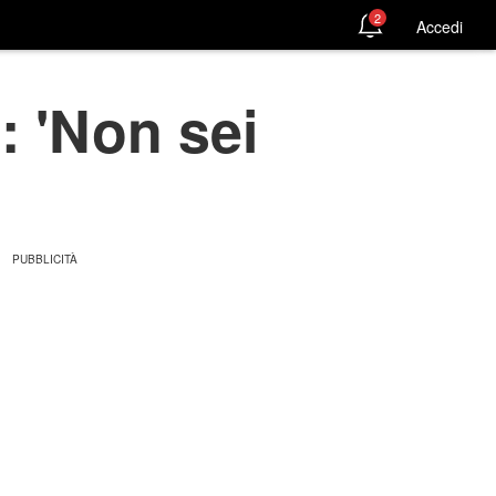
2
Accedi
: 'Non sei