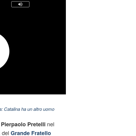
: Catalina ha un altro uomo
e
nel
Pierpaolo Pretelli
a del
Grande Fratello