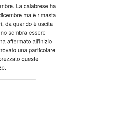
embre. La calabrese ha
4 dicembre ma è rimasta
ri, da quando è uscita
velino sembra essere
a affermato all'inizio
trovato una particolare
prezzato queste
zo.