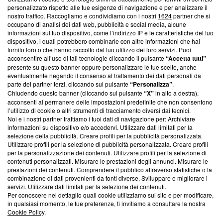
Questa sezione offre informazioni trasparenti su Blasting
personalizzato rispetto alle tue esigenze di navigazione e per analizzare il
nostro traffico. Raccogliamo e condividiamo con i nostri
1624
partner che si
News, sui nostri processi editoriali e su come ci impegniamo a
occupano di analisi dei dati web, pubblicità e social media, alcune
creare news di qualità. Inoltre, afferma la nostra aderenza a
informazioni sul tuo dispositivo, come l’indirizzo IP e le caratteristiche del tuo
‘Trust Project - News with Integrity’
Blasting News non è
dispositivo, i quali potrebbero combinarle con altre informazioni che hai
ancora membro del programma, ma ha richiesto di farne
fornito loro o che hanno raccolto dal tuo utilizzo dei loro servizi. Puoi
parte; Trust Project non ha ancora effettuato una verifica di
acconsentire all’uso di tali tecnologie cliccando il pulsante
“Accetta tutti”
conformità agli standard.
presente su questo banner oppure personalizzare le tue scelte, anche
eventualmente negando il consenso al trattamento dei dati personali da
parte dei partner terzi, cliccando sul pulsante
“Personalizza”
.
Su di noi
Chiudendo questo banner (cliccando sul pulsante
“X”
in alto a destra),
acconsenti al permanere delle impostazioni predefinite che non consentono
Team editoriale
l’utilizzo di cookie o altri strumenti di tracciamento diversi dai tecnici.
Noi e i nostri partner trattiamo i tuoi dati di navigazione per: Archiviare
Corporate
informazioni su dispositivo e/o accedervi. Utilizzare dati limitati per la
selezione della pubblicità. Creare profili per la pubblicità personalizzata.
Redazione
Utilizzare profili per la selezione di pubblicità personalizzata. Creare profili
per la personalizzazione dei contenuti. Utilizzare profili per la selezione di
Informativa Privacy
contenuti personalizzati. Misurare le prestazioni degli annunci. Misurare le
prestazioni dei contenuti. Comprendere il pubblico attraverso statistiche o la
Cookie Policy
combinazione di dati provenienti da fonti diverse. Sviluppare e migliorare i
servizi. Utilizzare dati limitati per la selezione dei contenuti.
Blasting SA, IDI CHE-247.845.224, Via Carlo Frasca, 3 - 6900
Per conoscere nel dettaglio quali cookie utilizziamo sul sito e per modificare,
Lugano (Svizzera) Tel:
+39 0690258937
in qualsiasi momento, le tue preferenze, ti invitiamo a consultare la nostra
Cookie Policy
.
© 2026 Blasting News