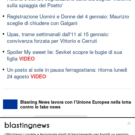
sulla spiaggia del Poetto'
Registrazione Uomini e Donne del 4 gennaio: Maurizio
sceglie di chiudere con Galgani
Upas, trame settimanali dall'11 al 15 gennaio:
convivenza forzata per Vittorio e Cerruti
Spoiler My sweet lie: Sevket scopre le bugie di sua
figlia
VIDEO
Un posto al sole in pausa ferragostiana: ritorna lunedì
24 agosto
VIDEO
Blasting News lavora con l’Unione Europea nella lotta
contro le fake news
ABOUT
LINEA EDITORIALE
Utilizziamo i cookie e tecnologie simili di tracciamento per fornirti un servizio