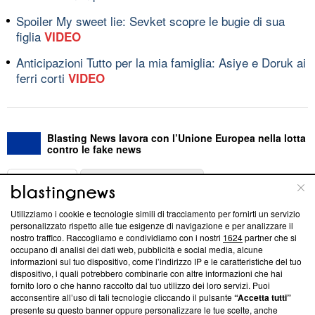
Spoiler My sweet lie: Sevket scopre le bugie di sua
figlia
VIDEO
Anticipazioni Tutto per la mia famiglia: Asiye e Doruk ai
ferri corti
VIDEO
Blasting News lavora con l’Unione Europea nella lotta
contro le fake news
ABOUT
LINEA EDITORIALE
Utilizziamo i cookie e tecnologie simili di tracciamento per fornirti un servizio
Questa sezione offre informazioni trasparenti su Blasting
personalizzato rispetto alle tue esigenze di navigazione e per analizzare il
nostro traffico. Raccogliamo e condividiamo con i nostri
1624
partner che si
News, sui nostri processi editoriali e su come ci impegniamo a
occupano di analisi dei dati web, pubblicità e social media, alcune
creare news di qualità. Inoltre, afferma la nostra aderenza a
informazioni sul tuo dispositivo, come l’indirizzo IP e le caratteristiche del tuo
‘Trust Project - News with Integrity’
Blasting News non è
dispositivo, i quali potrebbero combinarle con altre informazioni che hai
ancora membro del programma, ma ha richiesto di farne
fornito loro o che hanno raccolto dal tuo utilizzo dei loro servizi. Puoi
parte; Trust Project non ha ancora effettuato una verifica di
acconsentire all’uso di tali tecnologie cliccando il pulsante
“Accetta tutti”
conformità agli standard.
presente su questo banner oppure personalizzare le tue scelte, anche