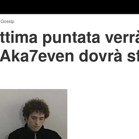
 Gossip
ttima puntata verr
e: Aka7even dovrà s