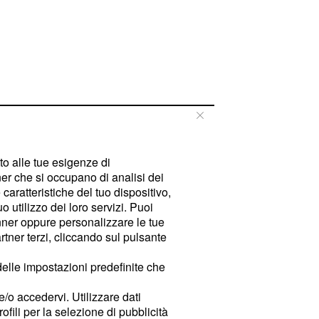
tto alle tue esigenze di
er che si occupano di analisi dei
caratteristiche del tuo dispositivo,
 utilizzo dei loro servizi. Puoi
ner oppure personalizzare le tue
tner terzi, cliccando sul pulsante
delle impostazioni predefinite che
e/o accedervi. Utilizzare dati
rofili per la selezione di pubblicità