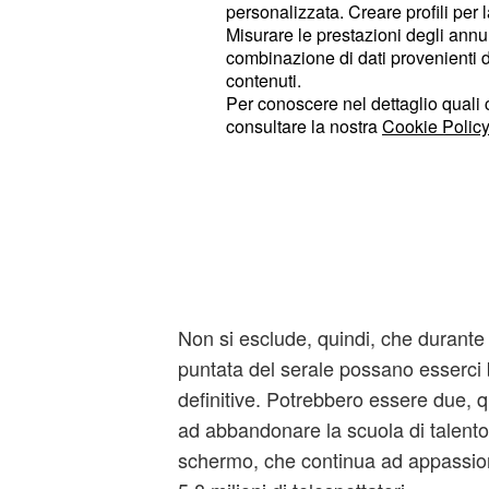
personalizzata. Creare profili per 
serie di manche che porteranno poi a
Misurare le prestazioni degli annun
concorrente dalla scuola.
combinazione di dati provenienti da 
contenuti.
Tuttavia, il colpo di scena di questa
Per conoscere nel dettaglio quali c
consultare la nostra
Cookie Policy
serale potrebbe riguardare anche il 
dallo show. In gara, infatti, vi sono
normalmente la finalissima di Amici s
I nuovi guanti di sfida
puntata di Amici
Non si esclude, quindi, che durante l
puntata del serale possano esserci 
definitive. Potrebbero essere due, qui
ad abbandonare la scuola di talento
schermo, che continua ad appassion