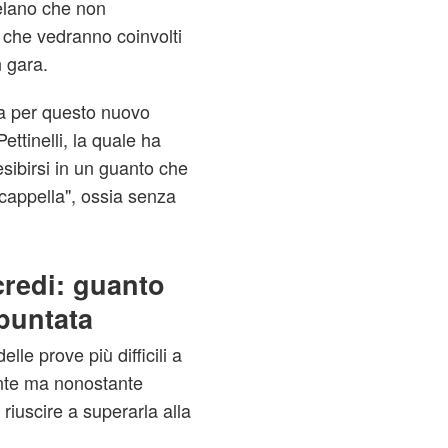
velano che non
 che vedranno coinvolti
n gara.
ta per questo nuovo
ttinelli, la quale ha
esibirsi in un guanto che
 cappella", ossia senza
redi: guanto
 puntata
lle prove più difficili a
nte ma nonostante
riuscire a superarla alla