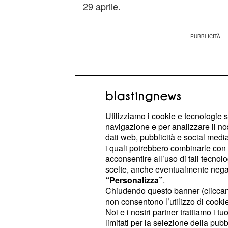
29 aprile.
Utilizziamo i cookie e tecnologie s
navigazione e per analizzare il no
dati web, pubblicità e social media,
i quali potrebbero combinarle con a
acconsentire all’uso di tali tecnol
scelte, anche eventualmente negand
“Personalizza”
.
Chiudendo questo banner (clicca
non consentono l’utilizzo di cookie 
E' questo il giorno in cui gli allievi d
Noi e i nostri partner trattiamo i t
ritorneranno di nuovo in studio per 
limitati per la selezione della pubb