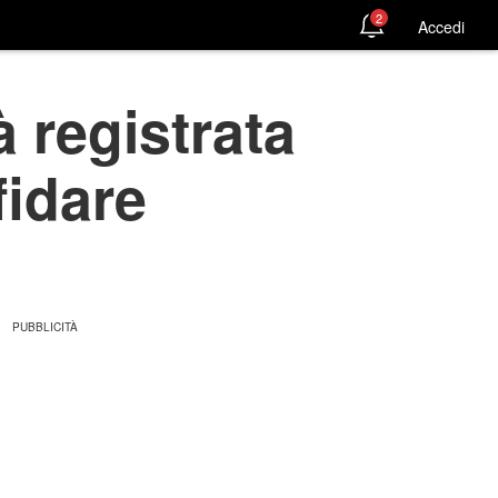
2
Accedi
à registrata
fidare