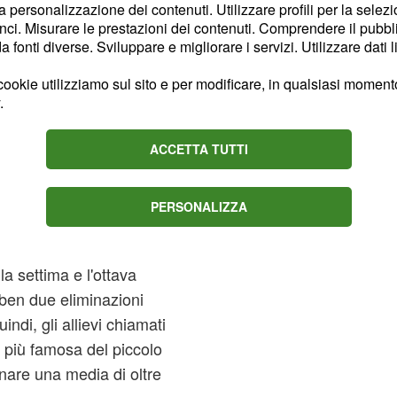
la personalizzazione dei contenuti. Utilizzare profili per la selez
ll'uscita di un altro
ci. Misurare le prestazioni dei contenuti. Comprendere il pubblic
fonti diverse. Sviluppare e migliorare i servizi. Utilizzare dati l
 settima puntata del
ookie utilizziamo sul sito e per modificare, in qualsiasi momento,
.
numero degli eliminati
 ancora 8 concorrenti e
ACCETTA TUTTI
i svolge tra 4 allievi.
 della settima
PERSONALIZZA
a settima e l'ottava
ben due eliminazioni
ndi, gli allievi chiamati
 più famosa del piccolo
are una media di oltre