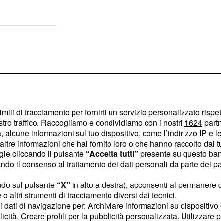
imili di tracciamento per fornirti un servizio personalizzato rispe
stro traffico. Raccogliamo e condividiamo con i nostri
1624
partn
 alcune informazioni sul tuo dispositivo, come l’indirizzo IP e le 
ltre informazioni che hai fornito loro o che hanno raccolto dal tuo
ogie cliccando il pulsante
“Accetta tutti”
presente su questo ban
o il consenso al trattamento dei dati personali da parte dei par
ndo sul pulsante
“X”
in alto a destra), acconsenti al permanere 
o altri strumenti di tracciamento diversi dai tecnici.
elle tre squadre,
uoi dati di navigazione per: Archiviare informazioni su dispositivo 
sfidarsi in una nuova
licità. Creare profili per la pubblicità personalizzata. Utilizzare p