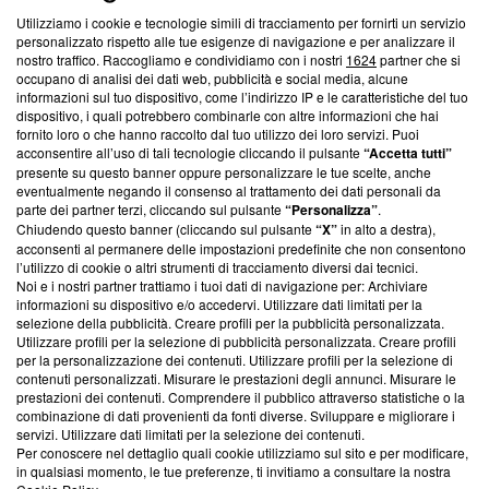
Utilizziamo i cookie e tecnologie simili di tracciamento per fornirti un servizio
Questa sezione offre informazioni trasparenti su Blasting
personalizzato rispetto alle tue esigenze di navigazione e per analizzare il
nostro traffico. Raccogliamo e condividiamo con i nostri
1624
partner che si
News, sui nostri processi editoriali e su come ci impegniamo a
occupano di analisi dei dati web, pubblicità e social media, alcune
creare news di qualità. Inoltre, afferma la nostra aderenza a
informazioni sul tuo dispositivo, come l’indirizzo IP e le caratteristiche del tuo
‘Trust Project - News with Integrity’
Blasting News non è
dispositivo, i quali potrebbero combinarle con altre informazioni che hai
ancora membro del programma, ma ha richiesto di farne
fornito loro o che hanno raccolto dal tuo utilizzo dei loro servizi. Puoi
parte; Trust Project non ha ancora effettuato una verifica di
acconsentire all’uso di tali tecnologie cliccando il pulsante
“Accetta tutti”
conformità agli standard.
presente su questo banner oppure personalizzare le tue scelte, anche
eventualmente negando il consenso al trattamento dei dati personali da
parte dei partner terzi, cliccando sul pulsante
“Personalizza”
.
Su di noi
Chiudendo questo banner (cliccando sul pulsante
“X”
in alto a destra),
acconsenti al permanere delle impostazioni predefinite che non consentono
Team editoriale
l’utilizzo di cookie o altri strumenti di tracciamento diversi dai tecnici.
Noi e i nostri partner trattiamo i tuoi dati di navigazione per: Archiviare
Corporate
informazioni su dispositivo e/o accedervi. Utilizzare dati limitati per la
selezione della pubblicità. Creare profili per la pubblicità personalizzata.
Redazione
Utilizzare profili per la selezione di pubblicità personalizzata. Creare profili
per la personalizzazione dei contenuti. Utilizzare profili per la selezione di
Informativa Privacy
contenuti personalizzati. Misurare le prestazioni degli annunci. Misurare le
prestazioni dei contenuti. Comprendere il pubblico attraverso statistiche o la
Cookie Policy
combinazione di dati provenienti da fonti diverse. Sviluppare e migliorare i
servizi. Utilizzare dati limitati per la selezione dei contenuti.
Blasting SA, IDI CHE-247.845.224, Via Carlo Frasca, 3 - 6900
Per conoscere nel dettaglio quali cookie utilizziamo sul sito e per modificare,
Lugano (Svizzera) Tel:
+39 0690258937
in qualsiasi momento, le tue preferenze, ti invitiamo a consultare la nostra