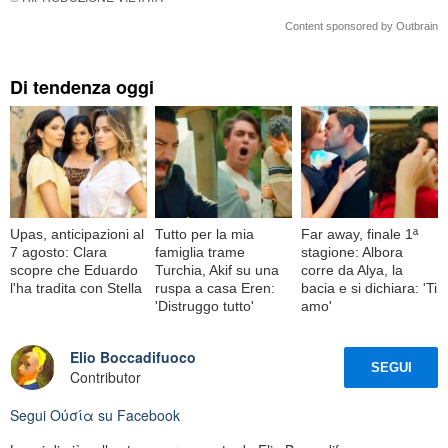
Content sponsored by Outbrain
Di tendenza oggi
Upas, anticipazioni al
Tutto per la mia
Far away, finale 1ª
7 agosto: Clara
famiglia trame
stagione: Albora
scopre che Eduardo
Turchia, Akif su una
corre da Alya, la
l'ha tradita con Stella
ruspa a casa Eren:
bacia e si dichiara: 'Ti
'Distruggo tutto'
amo'
Elio Boccadifuoco
SEGUI
Contributor
Segui
Oὐσία
su Facebook