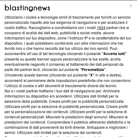
ABOUT
LINEA EDITORIALE
Utilizziamo i cookie e tecnologie simili di tracciamento per fornirti un servizio
Questa sezione offre informazioni trasparenti su Blasting
personalizzato rispetto alle tue esigenze di navigazione e per analizzare il
nostro traffico. Raccogliamo e condividiamo con i nostri
1624
partner che si
News, sui nostri processi editoriali e su come ci impegniamo a
occupano di analisi dei dati web, pubblicità e social media, alcune
creare news di qualità. Inoltre, afferma la nostra aderenza a
informazioni sul tuo dispositivo, come l’indirizzo IP e le caratteristiche del tuo
‘Trust Project - News with Integrity’
Blasting News non è
dispositivo, i quali potrebbero combinarle con altre informazioni che hai
ancora membro del programma, ma ha richiesto di farne
fornito loro o che hanno raccolto dal tuo utilizzo dei loro servizi. Puoi
parte; Trust Project non ha ancora effettuato una verifica di
acconsentire all’uso di tali tecnologie cliccando il pulsante
“Accetta tutti”
conformità agli standard.
presente su questo banner oppure personalizzare le tue scelte, anche
eventualmente negando il consenso al trattamento dei dati personali da
parte dei partner terzi, cliccando sul pulsante
“Personalizza”
.
Su di noi
Chiudendo questo banner (cliccando sul pulsante
“X”
in alto a destra),
acconsenti al permanere delle impostazioni predefinite che non consentono
Team editoriale
l’utilizzo di cookie o altri strumenti di tracciamento diversi dai tecnici.
Noi e i nostri partner trattiamo i tuoi dati di navigazione per: Archiviare
Corporate
informazioni su dispositivo e/o accedervi. Utilizzare dati limitati per la
selezione della pubblicità. Creare profili per la pubblicità personalizzata.
Redazione
Utilizzare profili per la selezione di pubblicità personalizzata. Creare profili
per la personalizzazione dei contenuti. Utilizzare profili per la selezione di
Informativa Privacy
contenuti personalizzati. Misurare le prestazioni degli annunci. Misurare le
prestazioni dei contenuti. Comprendere il pubblico attraverso statistiche o la
Cookie Policy
combinazione di dati provenienti da fonti diverse. Sviluppare e migliorare i
servizi. Utilizzare dati limitati per la selezione dei contenuti.
Blasting SA, IDI CHE-247.845.224, Via Carlo Frasca, 3 - 6900