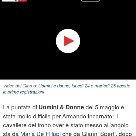
Video del Giorno:
Uomini e donne, lunedì 24 e martedì 25 agosto
le prime registrazioni
La puntata di
del 5 maggio è
Uomini & Donne
stata molto difficile per Armando Incarnato: il
cavaliere del trono over è stato messo all'angolo
sia da
Maria De Filippi
che da Gianni Sperti, dopo