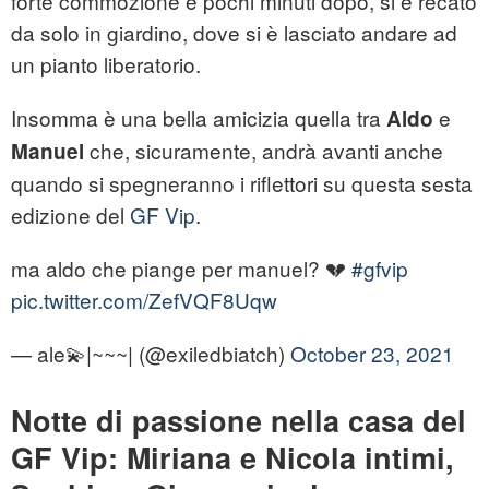
forte commozione e pochi minuti dopo, si è recato
da solo in giardino, dove si è lasciato andare ad
un pianto liberatorio.
Insomma è una bella amicizia quella tra
e
Aldo
che, sicuramente, andrà avanti anche
Manuel
quando si spegneranno i riflettori su questa sesta
edizione del
GF Vip
.
ma aldo che piange per manuel? 💔
#gfvip
pic.twitter.com/ZefVQF8Uqw
— ale💫|~~~| (@exiledbiatch)
October 23, 2021
Notte di passione nella casa del
GF Vip: Miriana e Nicola intimi,