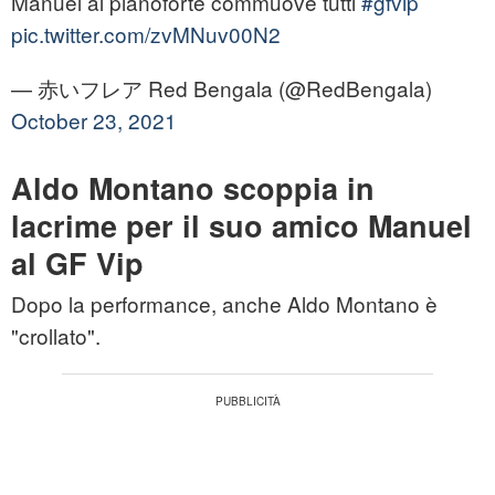
Manuel al pianoforte commuove tutti
#gfvip
pic.twitter.com/zvMNuv00N2
— 赤いフレア Red Bengala (@RedBengala)
October 23, 2021
Aldo Montano scoppia in
lacrime per il suo amico Manuel
al GF Vip
Dopo la performance, anche Aldo Montano è
"crollato".