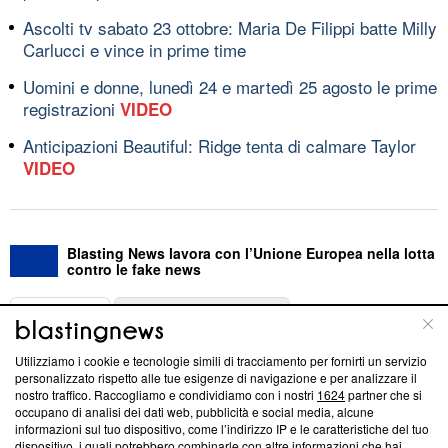
Ascolti tv sabato 23 ottobre: Maria De Filippi batte Milly
Carlucci e vince in prime time
Uomini e donne, lunedì 24 e martedì 25 agosto le prime
registrazioni
VIDEO
Anticipazioni Beautiful: Ridge tenta di calmare Taylor
VIDEO
Blasting News lavora con l’Unione Europea nella lotta
contro le fake news
ABOUT
LINEA EDITORIALE
Utilizziamo i cookie e tecnologie simili di tracciamento per fornirti un servizio
Questa sezione offre informazioni trasparenti su Blasting
personalizzato rispetto alle tue esigenze di navigazione e per analizzare il
nostro traffico. Raccogliamo e condividiamo con i nostri
1624
partner che si
News, sui nostri processi editoriali e su come ci impegniamo a
occupano di analisi dei dati web, pubblicità e social media, alcune
creare news di qualità. Inoltre, afferma la nostra aderenza a
informazioni sul tuo dispositivo, come l’indirizzo IP e le caratteristiche del tuo
‘Trust Project - News with Integrity’
Blasting News non è
dispositivo, i quali potrebbero combinarle con altre informazioni che hai