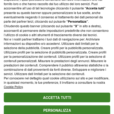
ancora membro del programma, ma ha richiesto di farne
fornito loro o che hanno raccolto dal tuo utilizzo dei loro servizi. Puoi
parte; Trust Project non ha ancora effettuato una verifica di
acconsentire all’uso di tali tecnologie cliccando il pulsante
“Accetta tutti”
conformità agli standard.
presente su questo banner oppure personalizzare le tue scelte, anche
eventualmente negando il consenso al trattamento dei dati personali da
parte dei partner terzi, cliccando sul pulsante
“Personalizza”
.
Su di noi
Chiudendo questo banner (cliccando sul pulsante
“X”
in alto a destra),
acconsenti al permanere delle impostazioni predefinite che non consentono
Team editoriale
l’utilizzo di cookie o altri strumenti di tracciamento diversi dai tecnici.
Noi e i nostri partner trattiamo i tuoi dati di navigazione per: Archiviare
Corporate
informazioni su dispositivo e/o accedervi. Utilizzare dati limitati per la
selezione della pubblicità. Creare profili per la pubblicità personalizzata.
Redazione
Utilizzare profili per la selezione di pubblicità personalizzata. Creare profili
per la personalizzazione dei contenuti. Utilizzare profili per la selezione di
Informativa Privacy
contenuti personalizzati. Misurare le prestazioni degli annunci. Misurare le
prestazioni dei contenuti. Comprendere il pubblico attraverso statistiche o la
Cookie Policy
combinazione di dati provenienti da fonti diverse. Sviluppare e migliorare i
servizi. Utilizzare dati limitati per la selezione dei contenuti.
Blasting SA, IDI CHE-247.845.224, Via Carlo Frasca, 3 - 6900
Per conoscere nel dettaglio quali cookie utilizziamo sul sito e per modificare,
Lugano (Svizzera) Tel:
+39 0690258937
in qualsiasi momento, le tue preferenze, ti invitiamo a consultare la nostra
Cookie Policy
.
© 2026 Blasting News
ACCETTA TUTTI
PERSONALIZZA