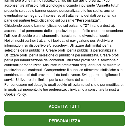
fornito loro o che hanno raccolto dal tuo utilizzo dei loro servizi. Puoi
parte; Trust Project non ha ancora effettuato una verifica di
acconsentire all’uso di tali tecnologie cliccando il pulsante
“Accetta tutti”
conformità agli standard.
presente su questo banner oppure personalizzare le tue scelte, anche
eventualmente negando il consenso al trattamento dei dati personali da
parte dei partner terzi, cliccando sul pulsante
“Personalizza”
.
Su di noi
Chiudendo questo banner (cliccando sul pulsante
“X”
in alto a destra),
acconsenti al permanere delle impostazioni predefinite che non consentono
Team editoriale
l’utilizzo di cookie o altri strumenti di tracciamento diversi dai tecnici.
Noi e i nostri partner trattiamo i tuoi dati di navigazione per: Archiviare
Corporate
informazioni su dispositivo e/o accedervi. Utilizzare dati limitati per la
selezione della pubblicità. Creare profili per la pubblicità personalizzata.
Redazione
Utilizzare profili per la selezione di pubblicità personalizzata. Creare profili
per la personalizzazione dei contenuti. Utilizzare profili per la selezione di
Informativa Privacy
contenuti personalizzati. Misurare le prestazioni degli annunci. Misurare le
prestazioni dei contenuti. Comprendere il pubblico attraverso statistiche o la
Cookie Policy
combinazione di dati provenienti da fonti diverse. Sviluppare e migliorare i
servizi. Utilizzare dati limitati per la selezione dei contenuti.
Blasting SA, IDI CHE-247.845.224, Via Carlo Frasca, 3 - 6900
Per conoscere nel dettaglio quali cookie utilizziamo sul sito e per modificare,
Lugano (Svizzera) Tel:
+39 0690258937
in qualsiasi momento, le tue preferenze, ti invitiamo a consultare la nostra
Cookie Policy
.
© 2026 Blasting News
ACCETTA TUTTI
PERSONALIZZA