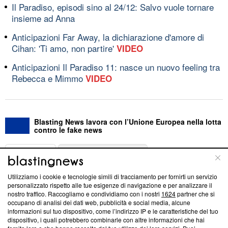
Il Paradiso, episodi sino al 24/12: Salvo vuole tornare
insieme ad Anna
Anticipazioni Far Away, la dichiarazione d'amore di
Cihan: 'Ti amo, non partire'
VIDEO
Anticipazioni Il Paradiso 11: nasce un nuovo feeling tra
Rebecca e Mimmo
VIDEO
Blasting News lavora con l’Unione Europea nella lotta
contro le fake news
ABOUT
LINEA EDITORIALE
Utilizziamo i cookie e tecnologie simili di tracciamento per fornirti un servizio
Questa sezione offre informazioni trasparenti su Blasting
personalizzato rispetto alle tue esigenze di navigazione e per analizzare il
nostro traffico. Raccogliamo e condividiamo con i nostri
1624
partner che si
News, sui nostri processi editoriali e su come ci impegniamo a
occupano di analisi dei dati web, pubblicità e social media, alcune
creare news di qualità. Inoltre, afferma la nostra aderenza a
informazioni sul tuo dispositivo, come l’indirizzo IP e le caratteristiche del tuo
‘Trust Project - News with Integrity’
Blasting News non è
dispositivo, i quali potrebbero combinarle con altre informazioni che hai
ancora membro del programma, ma ha richiesto di farne