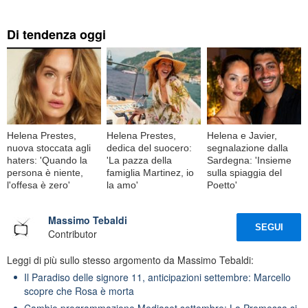
Di tendenza oggi
Helena Prestes,
Helena Prestes,
Helena e Javier,
nuova stoccata agli
dedica del suocero:
segnalazione dalla
haters: 'Quando la
'La pazza della
Sardegna: 'Insieme
persona è niente,
famiglia Martinez, io
sulla spiaggia del
l'offesa è zero'
la amo'
Poetto'
Massimo Tebaldi
SEGUI
Contributor
Leggi di più sullo stesso argomento da Massimo Tebaldi:
Il Paradiso delle signore 11, anticipazioni settembre: Marcello
scopre che Rosa è morta
Cambio programmazione Mediaset settembre: La Promessa si