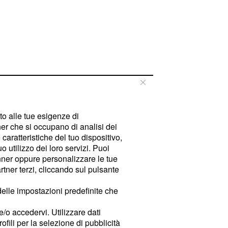
tto alle tue esigenze di
er che si occupano di analisi dei
caratteristiche del tuo dispositivo,
 utilizzo dei loro servizi. Puoi
ner oppure personalizzare le tue
tner terzi, cliccando sul pulsante
delle impostazioni predefinite che
e/o accedervi. Utilizzare dati
rofili per la selezione di pubblicità