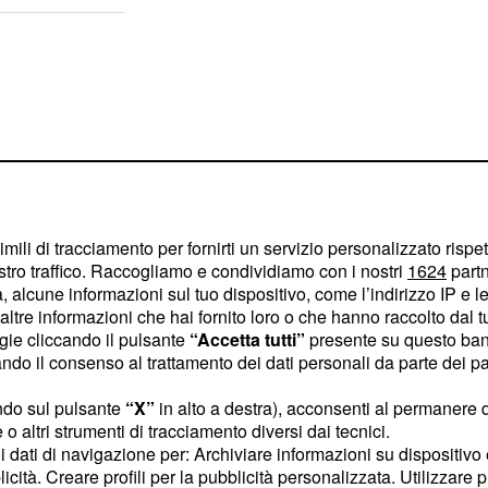
imili di tracciamento per fornirti un servizio personalizzato rispe
stro traffico. Raccogliamo e condividiamo con i nostri
1624
partn
 alcune informazioni sul tuo dispositivo, come l’indirizzo IP e le 
ltre informazioni che hai fornito loro o che hanno raccolto dal tuo
ogie cliccando il pulsante
“Accetta tutti”
presente su questo ban
o il consenso al trattamento dei dati personali da parte dei par
 rivista Il Paradiso
ndo sul pulsante
“X”
in alto a destra), acconsenti al permanere 
o altri strumenti di tracciamento diversi dai tecnici.
uscisse in edicola.
Tina
uoi dati di navigazione per: Archiviare informazioni su dispositivo 
 visto che
deciderà di
licità. Creare profili per la pubblicità personalizzata. Utilizzare p