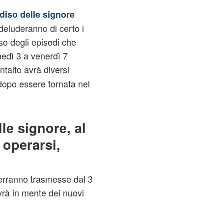
adiso delle signore
deluderanno di certo i
rso degli episodi che
edì 3 a venerdì 7
talto avrà diversi
opo essere tornata nel
lle signore, al
 operarsi,
erranno trasmesse dal 3
vrà in mente dei nuovi