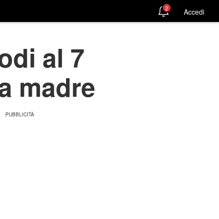
2
Accedi
odi al 7
la madre