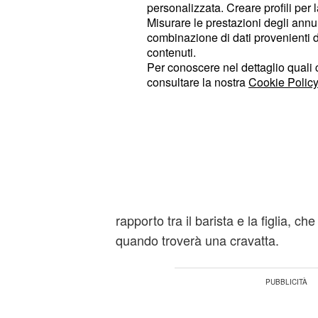
. Irene, la figlia di Anna i
operarsi
personalizzata. Creare profili per 
Misurare le prestazioni degli annun
un suo disegno. In seguito Tina si ri
combinazione di dati provenienti da 
chiamata telefonica di Sandro. Anna
contenuti.
invitata a casa Amato, per ufficializ
Per conoscere nel dettaglio quali c
consultare la nostra
Cookie Policy
Salvatore.
la madre di Ludovica, sarà p
Flavia
Villa Bergamini: per questo motivo 
distante dal suo amato Marcello, pe
sapere della loro relazione alla don
mondo. Flavia sin da subito però avr
rapporto tra il barista e la figlia, c
quando troverà una cravatta.