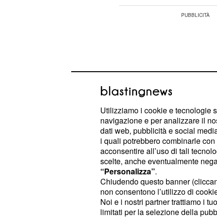
Utilizziamo i cookie e tecnologie s
navigazione e per analizzare il no
dati web, pubblicità e social media,
i quali potrebbero combinarle con a
acconsentire all’uso di tali tecnol
scelte, anche eventualmente negand
“Personalizza”
.
Intanto Umberto sarà convinto che la
Chiudendo questo banner (clicca
non consentono l’utilizzo di cookie 
Market potrà avere più successo se 
Noi e i nostri partner trattiamo i t
farà nuovamente un passo indietro,
limitati per la selezione della pubb