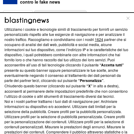
contro le fake news
ABOUT
LINEA EDITORIALE
Utilizziamo i cookie e tecnologie simili di tracciamento per fornirti un servizio
Questa sezione offre informazioni trasparenti su Blasting
personalizzato rispetto alle tue esigenze di navigazione e per analizzare il
nostro traffico. Raccogliamo e condividiamo con i nostri
1624
partner che si
News, sui nostri processi editoriali e su come ci impegniamo a
occupano di analisi dei dati web, pubblicità e social media, alcune
creare news di qualità. Inoltre, afferma la nostra aderenza a
informazioni sul tuo dispositivo, come l’indirizzo IP e le caratteristiche del tuo
‘Trust Project - News with Integrity’
Blasting News non è
dispositivo, i quali potrebbero combinarle con altre informazioni che hai
ancora membro del programma, ma ha richiesto di farne
fornito loro o che hanno raccolto dal tuo utilizzo dei loro servizi. Puoi
parte; Trust Project non ha ancora effettuato una verifica di
acconsentire all’uso di tali tecnologie cliccando il pulsante
“Accetta tutti”
conformità agli standard.
presente su questo banner oppure personalizzare le tue scelte, anche
eventualmente negando il consenso al trattamento dei dati personali da
parte dei partner terzi, cliccando sul pulsante
“Personalizza”
.
Su di noi
Chiudendo questo banner (cliccando sul pulsante
“X”
in alto a destra),
acconsenti al permanere delle impostazioni predefinite che non consentono
Team editoriale
l’utilizzo di cookie o altri strumenti di tracciamento diversi dai tecnici.
Noi e i nostri partner trattiamo i tuoi dati di navigazione per: Archiviare
Corporate
informazioni su dispositivo e/o accedervi. Utilizzare dati limitati per la
selezione della pubblicità. Creare profili per la pubblicità personalizzata.
Redazione
Utilizzare profili per la selezione di pubblicità personalizzata. Creare profili
per la personalizzazione dei contenuti. Utilizzare profili per la selezione di
Informativa Privacy
contenuti personalizzati. Misurare le prestazioni degli annunci. Misurare le
prestazioni dei contenuti. Comprendere il pubblico attraverso statistiche o la