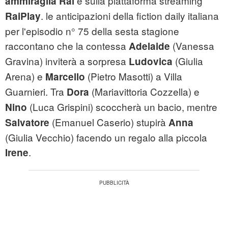
e sulla piattaforma streaming
ammiraglia Rai
. le anticipazioni della fiction daily italiana
RaiPlay
per l'episodio n° 75 della sesta stagione
raccontano che la contessa
(Vanessa
Adelaide
Gravina) inviterà a sorpresa
(Giulia
Ludovica
Arena) e
(Pietro Masotti) a Villa
Marcello
Guarnieri. Tra
(Mariavittoria Cozzella) e
Dora
(Luca Grispini) scoccherà un bacio, mentre
Nino
(Emanuel Caserio) stupirà
Salvatore
Anna
(Giulia Vecchio) facendo un regalo alla piccola
.
Irene