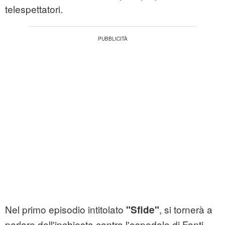
telespettatori.
Nel primo episodio intitolato
, si tornerà a
"Sfide"
parlare dell'inchiesta contro l'ospedale di Fanti,