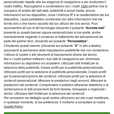
Questa sezione offre informazioni trasparenti su Blasting
personalizzato rispetto alle tue esigenze di navigazione e per analizzare il
nostro traffico. Raccogliamo e condividiamo con i nostri
1624
partner che si
News, sui nostri processi editoriali e su come ci impegniamo a
occupano di analisi dei dati web, pubblicità e social media, alcune
creare news di qualità. Inoltre, afferma la nostra aderenza a
informazioni sul tuo dispositivo, come l’indirizzo IP e le caratteristiche del tuo
‘Trust Project - News with Integrity’
Blasting News non è
dispositivo, i quali potrebbero combinarle con altre informazioni che hai
ancora membro del programma, ma ha richiesto di farne
fornito loro o che hanno raccolto dal tuo utilizzo dei loro servizi. Puoi
parte; Trust Project non ha ancora effettuato una verifica di
acconsentire all’uso di tali tecnologie cliccando il pulsante
“Accetta tutti”
conformità agli standard.
presente su questo banner oppure personalizzare le tue scelte, anche
eventualmente negando il consenso al trattamento dei dati personali da
parte dei partner terzi, cliccando sul pulsante
“Personalizza”
.
Su di noi
Chiudendo questo banner (cliccando sul pulsante
“X”
in alto a destra),
acconsenti al permanere delle impostazioni predefinite che non consentono
Team editoriale
l’utilizzo di cookie o altri strumenti di tracciamento diversi dai tecnici.
Noi e i nostri partner trattiamo i tuoi dati di navigazione per: Archiviare
Corporate
informazioni su dispositivo e/o accedervi. Utilizzare dati limitati per la
selezione della pubblicità. Creare profili per la pubblicità personalizzata.
Redazione
Utilizzare profili per la selezione di pubblicità personalizzata. Creare profili
per la personalizzazione dei contenuti. Utilizzare profili per la selezione di
Informativa Privacy
contenuti personalizzati. Misurare le prestazioni degli annunci. Misurare le
prestazioni dei contenuti. Comprendere il pubblico attraverso statistiche o la
Cookie Policy
combinazione di dati provenienti da fonti diverse. Sviluppare e migliorare i
servizi. Utilizzare dati limitati per la selezione dei contenuti.
Blasting SA, IDI CHE-247.845.224, Via Carlo Frasca, 3 - 6900
Per conoscere nel dettaglio quali cookie utilizziamo sul sito e per modificare,
Lugano (Svizzera) Tel:
+39 0690258937
in qualsiasi momento, le tue preferenze, ti invitiamo a consultare la nostra
Cookie Policy
.
© 2026 Blasting News