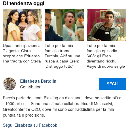
Di tendenza oggi
Upas, anticipazioni al
Tutto per la mia
Tutto per la mia
7 agosto: Clara
famiglia trame
famiglia episodio
scopre che Eduardo
Turchia, Akif su una
6/08: gli Eren
l'ha tradita con Stella
ruspa a casa Eren:
diventano ricchi,
'Distruggo tutto'
Asiye di nuovo single
Elisabetta Bertolini
SEGUI
Contributor
Faccio parte del team Blasting da dieci anni, dove ho scritto più di
11000 articoli.. Sono una stimata collaboratrice di Melascrivi,
Greatcontent e O2O, dove mi sono contraddistinta per la mia
puntualità e precisione.
Segui
Elisabetta
su Facebook