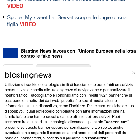
VIDEO
Spoiler My sweet lie: Sevket scopre le bugie di sua
figlia
VIDEO
Blasting News lavora con l’Unione Europea nella lotta
contro le fake news
ABOUT
LINEA EDITORIALE
Utilizziamo i cookie e tecnologie simili di tracciamento per fornirti un servizio
Questa sezione offre informazioni trasparenti su Blasting
personalizzato rispetto alle tue esigenze di navigazione e per analizzare il
nostro traffico. Raccogliamo e condividiamo con i nostri
1624
partner che si
News, sui nostri processi editoriali e su come ci impegniamo a
occupano di analisi dei dati web, pubblicità e social media, alcune
creare news di qualità. Inoltre, afferma la nostra aderenza a
informazioni sul tuo dispositivo, come l’indirizzo IP e le caratteristiche del tuo
‘Trust Project - News with Integrity’
Blasting News non è
dispositivo, i quali potrebbero combinarle con altre informazioni che hai
ancora membro del programma, ma ha richiesto di farne
fornito loro o che hanno raccolto dal tuo utilizzo dei loro servizi. Puoi
parte; Trust Project non ha ancora effettuato una verifica di
acconsentire all’uso di tali tecnologie cliccando il pulsante
“Accetta tutti”
conformità agli standard.
presente su questo banner oppure personalizzare le tue scelte, anche
eventualmente negando il consenso al trattamento dei dati personali da
parte dei partner terzi, cliccando sul pulsante
“Personalizza”
.
Su di noi