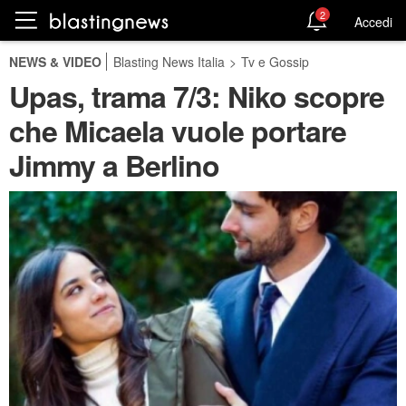
2
Accedi
NEWS & VIDEO
Blasting News Italia
>
Tv e Gossip
Upas, trama 7/3: Niko scopre
che Micaela vuole portare
Jimmy a Berlino