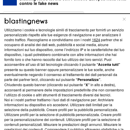
contro le fake news
ABOUT
LINEA EDITORIALE
Utilizziamo i cookie e tecnologie simili di tracciamento per fornirti un servizio
Questa sezione offre informazioni trasparenti su Blasting
personalizzato rispetto alle tue esigenze di navigazione e per analizzare il
nostro traffico. Raccogliamo e condividiamo con i nostri
1624
partner che si
News, sui nostri processi editoriali e su come ci impegniamo a
occupano di analisi dei dati web, pubblicità e social media, alcune
creare news di qualità. Inoltre, afferma la nostra aderenza a
informazioni sul tuo dispositivo, come l’indirizzo IP e le caratteristiche del tuo
‘Trust Project - News with Integrity’
Blasting News non è
dispositivo, i quali potrebbero combinarle con altre informazioni che hai
ancora membro del programma, ma ha richiesto di farne
fornito loro o che hanno raccolto dal tuo utilizzo dei loro servizi. Puoi
parte; Trust Project non ha ancora effettuato una verifica di
acconsentire all’uso di tali tecnologie cliccando il pulsante
“Accetta tutti”
conformità agli standard.
presente su questo banner oppure personalizzare le tue scelte, anche
eventualmente negando il consenso al trattamento dei dati personali da
parte dei partner terzi, cliccando sul pulsante
“Personalizza”
.
Su di noi
Chiudendo questo banner (cliccando sul pulsante
“X”
in alto a destra),
acconsenti al permanere delle impostazioni predefinite che non consentono
Team editoriale
l’utilizzo di cookie o altri strumenti di tracciamento diversi dai tecnici.
Noi e i nostri partner trattiamo i tuoi dati di navigazione per: Archiviare
Corporate
informazioni su dispositivo e/o accedervi. Utilizzare dati limitati per la
selezione della pubblicità. Creare profili per la pubblicità personalizzata.
Redazione
Utilizzare profili per la selezione di pubblicità personalizzata. Creare profili
per la personalizzazione dei contenuti. Utilizzare profili per la selezione di
Informativa Privacy
contenuti personalizzati. Misurare le prestazioni degli annunci. Misurare le
prestazioni dei contenuti. Comprendere il pubblico attraverso statistiche o la