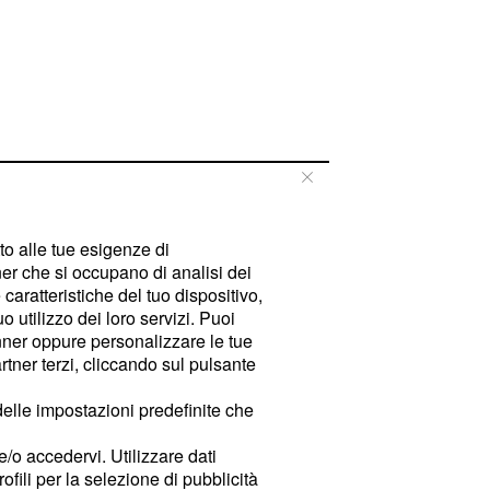
tto alle tue esigenze di
er che si occupano di analisi dei
caratteristiche del tuo dispositivo,
 utilizzo dei loro servizi. Puoi
ner oppure personalizzare le tue
tner terzi, cliccando sul pulsante
delle impostazioni predefinite che
e/o accedervi. Utilizzare dati
rofili per la selezione di pubblicità