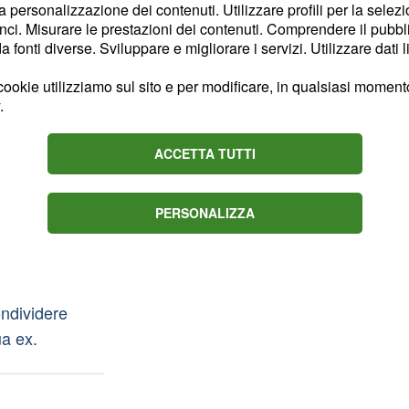
la personalizzazione dei contenuti. Utilizzare profili per la selez
siasmo verrà subito
ci. Misurare le prestazioni dei contenuti. Comprendere il pubblic
sua ex che nulla
fonti diverse. Sviluppare e migliorare i servizi. Utilizzare dati l
ookie utilizziamo sul sito e per modificare, in qualsiasi momento,
.
 sua gravidanza, ma i due
eno una famiglia. A
ACCETTA TUTTI
 l'arrivo a Palazzo
illa Cossu).
PERSONALIZZA
tina contro
ondividere
ua ex
.