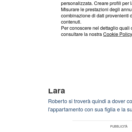
personalizzata. Creare profili per 
per tale offerta, tuttavia il suo entu
Misurare le prestazioni degli annun
smorzato da Ferri che chiarirà alla 
combinazione di dati provenienti da 
contenuti.
cambierà nel loro rapporto.
Per conoscere nel dettaglio quali c
consultare la nostra
Cookie Policy
Lara potrà quindi portare avanti la
non saranno una coppia, né tantom
complicare la situazione però ci sarà
Palladini della piccola
(Cam
Cristina
Un posto al sole: Cris
Lara
Roberto si troverà quindi a dover c
l'appartamento con sua figlia e la s