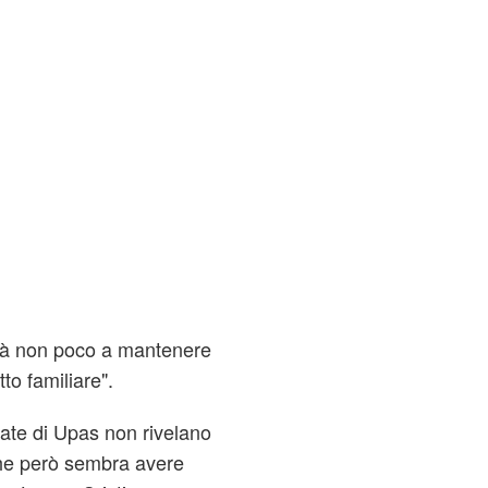
erà non poco a mantenere
tto familiare".
tate di Upas non rivelano
che però sembra avere