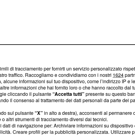
imili di tracciamento per fornirti un servizio personalizzato rispe
stro traffico. Raccogliamo e condividiamo con i nostri
1624
partn
 alcune informazioni sul tuo dispositivo, come l’indirizzo IP e le 
 va a vivere a
ltre informazioni che hai fornito loro o che hanno raccolto dal tuo
ogie cliccando il pulsante
“Accetta tutti”
presente su questo ban
o il consenso al trattamento dei dati personali da parte dei par
Chiara Conti) di
ara (
ndo sul pulsante
“X”
in alto a destra), acconsenti al permanere 
Polizzy Carbonelli) verrà
o altri strumenti di tracciamento diversi dai tecnici.
mo proporrà alla donna di
uoi dati di navigazione per: Archiviare informazioni su dispositivo 
licità. Creare profili per la pubblicità personalizzata. Utilizzare p
na sarà al settimo cielo