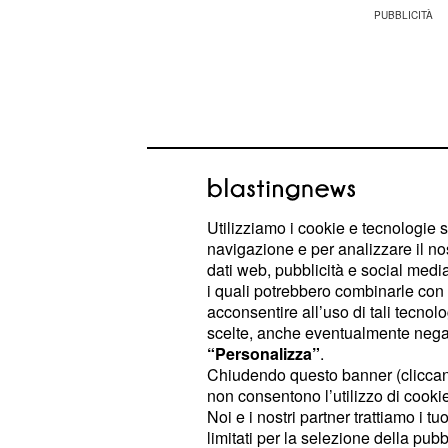
Utilizziamo i cookie e tecnologie s
navigazione e per analizzare il no
dati web, pubblicità e social media,
i quali potrebbero combinarle con a
acconsentire all’uso di tali tecnol
scelte, anche eventualmente negand
Giulia legge il diario
“Personalizza”
.
Chiudendo questo banner (clicca
Le anticipazioni di 'Un altro domani
non consentono l’utilizzo di cookie 
Noi e i nostri partner trattiamo i t
sarà sul punto di convolare a gius
limitati per la selezione della pubb