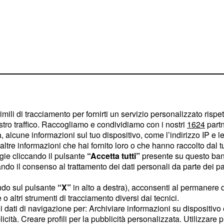
imili di tracciamento per fornirti un servizio personalizzato rispe
stro traffico. Raccogliamo e condividiamo con i nostri
1624
partn
 alcune informazioni sul tuo dispositivo, come l’indirizzo IP e le 
ltre informazioni che hai fornito loro o che hanno raccolto dal tuo
ogie cliccando il pulsante
“Accetta tutti”
presente su questo ban
o il consenso al trattamento dei dati personali da parte dei par
 di Carmen
ndo sul pulsante
“X”
in alto a destra), acconsenti al permanere 
' ci segnalano che
Julia
o altri strumenti di tracciamento diversi dai tecnici.
uoi dati di navigazione per: Archiviare informazioni su dispositivo 
te nozze quando una
licità. Creare profili per la pubblicità personalizzata. Utilizzare p