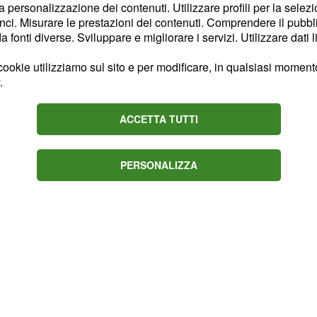
vita. A pochi giorni dal
la personalizzazione dei contenuti. Utilizzare profili per la selez
 trasferirsi in un paese
ci. Misurare le prestazioni dei contenuti. Comprendere il pubblic
fonti diverse. Sviluppare e migliorare i servizi. Utilizzare dati l
i una donna con cui lei
lare,
.
Carmen
ookie utilizziamo sul sito e per modificare, in qualsiasi momento,
 anni addietro dalla
.
iste avvenimento che
ACCETTA TUTTI
si era stabilita nel
rmen
suoi genitori,
 dei suoi diari e vivendo
PERSONALIZZA
bitante del luogo.