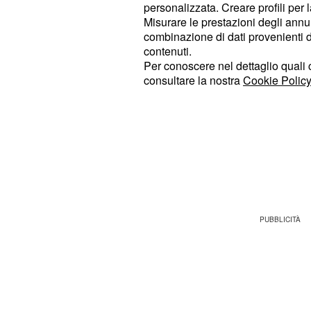
notizia sconcertante scuoterà la sua 
personalizzata. Creare profili per 
matrimonio, infatti, la giovane dovrà
Misurare le prestazioni degli annun
combinazione di dati provenienti da 
nei pressi di Madrid, nella dimora d
contenuti.
scoprirà di avere un legame partico
Per conoscere nel dettaglio quali c
Quest'ultima è una ragazza scappata
consultare la nostra
Cookie Policy
spagnola a seguito di un tr
Guinea
sconvolse la sua vita. All'epoca,
Ca
paese africano per rivedere uno dei 
trascorrendo il tempo fra la scrittura
un amore molto passionale con un a