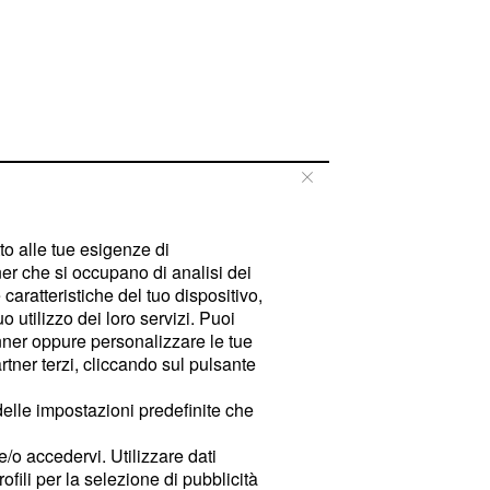
tto alle tue esigenze di
er che si occupano di analisi dei
caratteristiche del tuo dispositivo,
 utilizzo dei loro servizi. Puoi
ner oppure personalizzare le tue
tner terzi, cliccando sul pulsante
delle impostazioni predefinite che
e/o accedervi. Utilizzare dati
rofili per la selezione di pubblicità