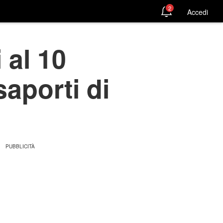
2
Accedi
 al 10
aporti di