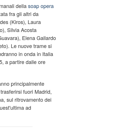
imanali della
soap opera
ata fra gli altri da
es (Kiros), Laura
o), Silvia Acosta
 Guavara), Elena Gallardo
ieto). Le nuove trame si
ndranno in onda in Italia
, a partire dalle ore
anno principalmente
trasferirsi fuori Madrid,
na, sul ritrovamento dei
quest'ultima ad