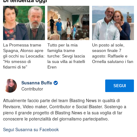
Di tendenza oggi
La Promessa trame
Tutto per la mia
Un posto al sole,
Spagna, Alonso apre
famiglia trame
season finale 7
gli occhi su Leocadia:
turche: Sevgi lascia
agosto: Raffaele e
"Ho smesso di
la sua villa ai fratelli
Ornella salutano i fan
fidarmi di te"
Eren
Susanna Buffa
SEGUI
Contributor
Attualmente faccio parte del team Blasting News in qualità di
Revisore, Video maker, Contributor e Social Blaster. Sostengo a
pieno il grande progetto di Blasting News e la sua voglia di far
conoscere le potenzialità del giornalismo partecipativo.
Segui
Susanna
su Facebook