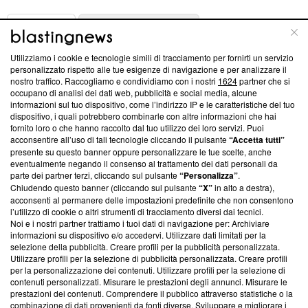
ABOUT
LINEA EDITORIALE
Utilizziamo i cookie e tecnologie simili di tracciamento per fornirti un servizio
Questa sezione offre informazioni trasparenti su Blasting
personalizzato rispetto alle tue esigenze di navigazione e per analizzare il
nostro traffico. Raccogliamo e condividiamo con i nostri
1624
partner che si
News, sui nostri processi editoriali e su come ci impegniamo a
occupano di analisi dei dati web, pubblicità e social media, alcune
creare news di qualità. Inoltre, afferma la nostra aderenza a
informazioni sul tuo dispositivo, come l’indirizzo IP e le caratteristiche del tuo
‘Trust Project - News with Integrity’
Blasting News non è
dispositivo, i quali potrebbero combinarle con altre informazioni che hai
ancora membro del programma, ma ha richiesto di farne
fornito loro o che hanno raccolto dal tuo utilizzo dei loro servizi. Puoi
parte; Trust Project non ha ancora effettuato una verifica di
acconsentire all’uso di tali tecnologie cliccando il pulsante
“Accetta tutti”
conformità agli standard.
presente su questo banner oppure personalizzare le tue scelte, anche
eventualmente negando il consenso al trattamento dei dati personali da
parte dei partner terzi, cliccando sul pulsante
“Personalizza”
.
Su di noi
Chiudendo questo banner (cliccando sul pulsante
“X”
in alto a destra),
acconsenti al permanere delle impostazioni predefinite che non consentono
Team editoriale
l’utilizzo di cookie o altri strumenti di tracciamento diversi dai tecnici.
Noi e i nostri partner trattiamo i tuoi dati di navigazione per: Archiviare
Corporate
informazioni su dispositivo e/o accedervi. Utilizzare dati limitati per la
selezione della pubblicità. Creare profili per la pubblicità personalizzata.
Redazione
Utilizzare profili per la selezione di pubblicità personalizzata. Creare profili
per la personalizzazione dei contenuti. Utilizzare profili per la selezione di
Informativa Privacy
contenuti personalizzati. Misurare le prestazioni degli annunci. Misurare le
prestazioni dei contenuti. Comprendere il pubblico attraverso statistiche o la
Cookie Policy
combinazione di dati provenienti da fonti diverse. Sviluppare e migliorare i