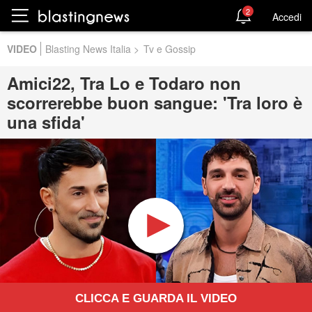
2
Accedi
VIDEO
Blasting News Italia
>
Tv e Gossip
Amici22, Tra Lo e Todaro non
scorrerebbe buon sangue: 'Tra loro è
una sfida'
CLICCA E GUARDA IL VIDEO