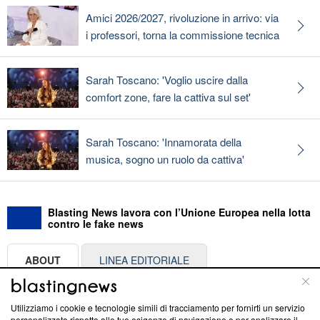
Amici 2026/2027, rivoluzione in arrivo: via
i professori, torna la commissione tecnica
Sarah Toscano: 'Voglio uscire dalla
comfort zone, fare la cattiva sul set'
Sarah Toscano: 'Innamorata della
musica, sogno un ruolo da cattiva'
Blasting News lavora con l’Unione Europea nella lotta
contro le fake news
ABOUT
LINEA EDITORIALE
Questa sezione offre informazioni trasparenti su Blasting
Utilizziamo i cookie e tecnologie simili di tracciamento per fornirti un servizio
News, sui nostri processi editoriali e su come ci impegniamo a
personalizzato rispetto alle tue esigenze di navigazione e per analizzare il