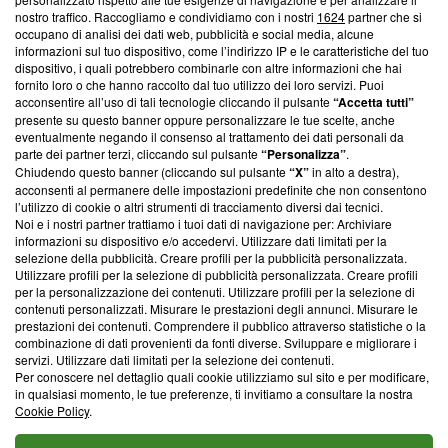
creare news di qualità. Inoltre, afferma la nostra aderenza a
nostro traffico. Raccogliamo e condividiamo con i nostri
1624
partner che si
‘Trust Project - News with Integrity’
Blasting News non è
occupano di analisi dei dati web, pubblicità e social media, alcune
informazioni sul tuo dispositivo, come l’indirizzo IP e le caratteristiche del tuo
ancora membro del programma, ma ha richiesto di farne
dispositivo, i quali potrebbero combinarle con altre informazioni che hai
parte; Trust Project non ha ancora effettuato una verifica di
fornito loro o che hanno raccolto dal tuo utilizzo dei loro servizi. Puoi
conformità agli standard.
acconsentire all’uso di tali tecnologie cliccando il pulsante
“Accetta tutti”
presente su questo banner oppure personalizzare le tue scelte, anche
Su di noi
eventualmente negando il consenso al trattamento dei dati personali da
parte dei partner terzi, cliccando sul pulsante
“Personalizza”
.
Team editoriale
Chiudendo questo banner (cliccando sul pulsante
“X”
in alto a destra),
acconsenti al permanere delle impostazioni predefinite che non consentono
Corporate
l’utilizzo di cookie o altri strumenti di tracciamento diversi dai tecnici.
Noi e i nostri partner trattiamo i tuoi dati di navigazione per: Archiviare
Redazione
informazioni su dispositivo e/o accedervi. Utilizzare dati limitati per la
selezione della pubblicità. Creare profili per la pubblicità personalizzata.
Informativa Privacy
Utilizzare profili per la selezione di pubblicità personalizzata. Creare profili
per la personalizzazione dei contenuti. Utilizzare profili per la selezione di
Cookie Policy
contenuti personalizzati. Misurare le prestazioni degli annunci. Misurare le
prestazioni dei contenuti. Comprendere il pubblico attraverso statistiche o la
combinazione di dati provenienti da fonti diverse. Sviluppare e migliorare i
Blasting SA, IDI CHE-247.845.224, Via Carlo Frasca, 3 - 6900
servizi. Utilizzare dati limitati per la selezione dei contenuti.
Lugano (Svizzera) Tel:
+39 0690258937
Per conoscere nel dettaglio quali cookie utilizziamo sul sito e per modificare,
in qualsiasi momento, le tue preferenze, ti invitiamo a consultare la nostra
© 2026 Blasting News
Cookie Policy
.