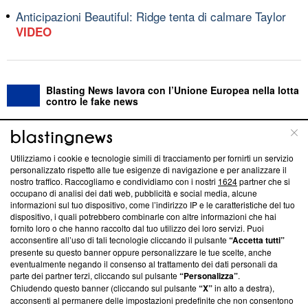
Anticipazioni Beautiful: Ridge tenta di calmare Taylor
VIDEO
Blasting News lavora con l’Unione Europea nella lotta
contro le fake news
ABOUT
LINEA EDITORIALE
Utilizziamo i cookie e tecnologie simili di tracciamento per fornirti un servizio
personalizzato rispetto alle tue esigenze di navigazione e per analizzare il
Questa sezione offre informazioni trasparenti su Blasting
nostro traffico. Raccogliamo e condividiamo con i nostri
1624
partner che si
News, sui nostri processi editoriali e su come ci impegniamo a
occupano di analisi dei dati web, pubblicità e social media, alcune
creare news di qualità. Inoltre, afferma la nostra aderenza a
informazioni sul tuo dispositivo, come l’indirizzo IP e le caratteristiche del tuo
‘Trust Project - News with Integrity’
Blasting News non è
dispositivo, i quali potrebbero combinarle con altre informazioni che hai
fornito loro o che hanno raccolto dal tuo utilizzo dei loro servizi. Puoi
ancora membro del programma, ma ha richiesto di farne
acconsentire all’uso di tali tecnologie cliccando il pulsante
“Accetta tutti”
parte; Trust Project non ha ancora effettuato una verifica di
presente su questo banner oppure personalizzare le tue scelte, anche
conformità agli standard.
eventualmente negando il consenso al trattamento dei dati personali da
parte dei partner terzi, cliccando sul pulsante
“Personalizza”
.
Su di noi
Chiudendo questo banner (cliccando sul pulsante
“X”
in alto a destra),
acconsenti al permanere delle impostazioni predefinite che non consentono