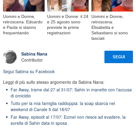
Uomini e Donne,
Uomini e Donne: il 24
Uomini e Donne,
retroscena: Edoardo
e 25 agosto sono
retroscena:
e Paola si stanno
previste le prime
Elisabetta e
frequentando
registrazioni
Sebastiano si sono
lasciati
Sabina Nana
SEGUI
Contributor
Segui
Sabina
su Facebook
Leggi di più sullo stesso argomento da Sabina Nana:
Far Away, trame dal 27 al 31/07: Sahin in manette con l'accusa
di omicidio
Tutto per la mia famiglia raddoppia: la soap sbarca nel
weekend di Canale 5 dal 18/07
Far Away, episodi al 17/07: Ecmel non riesce ad evadere, la
sorella di Sahin data in sposa