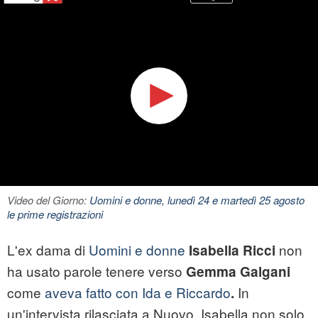
Video del Giorno:
Uomini e donne, lunedì 24 e martedì 25 agosto
le prime registrazioni
L'ex dama di
Uomini e donne
non
Isabella Ricci
ha usato parole tenere verso
Gemma Galgani
come
aveva fatto con Ida e Riccardo
In
.
un'intervista rilasciata a Nuovo, Isabella non solo