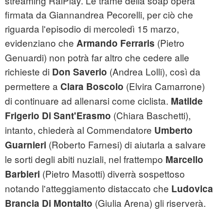
streaming RaiPlay. Le trame della soap opera
firmata da Giannandrea Pecorelli, per ciò che
riguarda l'episodio di mercoledì 15 marzo,
evidenziano che
(Pietro
Armando Ferraris
Genuardi) non potrà far altro che cedere alle
richieste di
(Andrea Lolli), così da
Don Saverio
permettere a
(Elvira Camarrone)
Clara Boscolo
di continuare ad allenarsi come ciclista.
Matilde
(Chiara Baschetti),
Frigerio Di Sant'Erasmo
intanto, chiederà al Commendatore
Umberto
(Roberto Farnesi) di aiutarla a salvare
Guarnieri
le sorti degli abiti nuziali, nel frattempo
Marcello
(Pietro Masotti) diverrà sospettoso
Barbieri
notando l'atteggiamento distaccato che
Ludovica
(Giulia Arena) gli riserverà.
Brancia Di Montalto