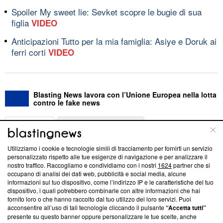
Spoiler My sweet lie: Sevket scopre le bugie di sua
figlia
VIDEO
Anticipazioni Tutto per la mia famiglia: Asiye e Doruk ai
ferri corti
VIDEO
Blasting News lavora con l’Unione Europea nella lotta
contro le fake news
ABOUT
LINEA EDITORIALE
Utilizziamo i cookie e tecnologie simili di tracciamento per fornirti un servizio
Questa sezione offre informazioni trasparenti su Blasting
personalizzato rispetto alle tue esigenze di navigazione e per analizzare il
nostro traffico. Raccogliamo e condividiamo con i nostri
1624
partner che si
News, sui nostri processi editoriali e su come ci impegniamo a
occupano di analisi dei dati web, pubblicità e social media, alcune
creare news di qualità. Inoltre, afferma la nostra aderenza a
informazioni sul tuo dispositivo, come l’indirizzo IP e le caratteristiche del tuo
‘Trust Project - News with Integrity’
Blasting News non è
dispositivo, i quali potrebbero combinarle con altre informazioni che hai
ancora membro del programma, ma ha richiesto di farne
fornito loro o che hanno raccolto dal tuo utilizzo dei loro servizi. Puoi
parte; Trust Project non ha ancora effettuato una verifica di
acconsentire all’uso di tali tecnologie cliccando il pulsante
“Accetta tutti”
conformità agli standard.
presente su questo banner oppure personalizzare le tue scelte, anche