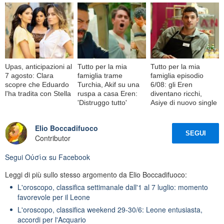
Upas, anticipazioni al
Tutto per la mia
Tutto per la mia
7 agosto: Clara
famiglia trame
famiglia episodio
scopre che Eduardo
Turchia, Akif su una
6/08: gli Eren
l'ha tradita con Stella
ruspa a casa Eren:
diventano ricchi,
'Distruggo tutto'
Asiye di nuovo single
Elio Boccadifuoco
SEGUI
Contributor
Segui
Oὐσία
su Facebook
Leggi di più sullo stesso argomento da Elio Boccadifuoco:
L'oroscopo, classifica settimanale dall'1 al 7 luglio: momento
favorevole per il Leone
L'oroscopo, classifica weekend 29-30/6: Leone entusiasta,
accordi per l'Acquario