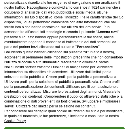
Questa sezione offre informazioni trasparenti su Blasting
personalizzato rispetto alle tue esigenze di navigazione e per analizzare il
nostro traffico. Raccogliamo e condividiamo con i nostri
1624
partner che si
News, sui nostri processi editoriali e su come ci impegniamo a
occupano di analisi dei dati web, pubblicità e social media, alcune
creare news di qualità. Inoltre, afferma la nostra aderenza a
informazioni sul tuo dispositivo, come l’indirizzo IP e le caratteristiche del tuo
‘Trust Project - News with Integrity’
Blasting News non è
dispositivo, i quali potrebbero combinarle con altre informazioni che hai
ancora membro del programma, ma ha richiesto di farne
fornito loro o che hanno raccolto dal tuo utilizzo dei loro servizi. Puoi
parte; Trust Project non ha ancora effettuato una verifica di
acconsentire all’uso di tali tecnologie cliccando il pulsante
“Accetta tutti”
conformità agli standard.
presente su questo banner oppure personalizzare le tue scelte, anche
eventualmente negando il consenso al trattamento dei dati personali da
parte dei partner terzi, cliccando sul pulsante
“Personalizza”
.
Su di noi
Chiudendo questo banner (cliccando sul pulsante
“X”
in alto a destra),
acconsenti al permanere delle impostazioni predefinite che non consentono
Team editoriale
l’utilizzo di cookie o altri strumenti di tracciamento diversi dai tecnici.
Noi e i nostri partner trattiamo i tuoi dati di navigazione per: Archiviare
Corporate
informazioni su dispositivo e/o accedervi. Utilizzare dati limitati per la
selezione della pubblicità. Creare profili per la pubblicità personalizzata.
Redazione
Utilizzare profili per la selezione di pubblicità personalizzata. Creare profili
per la personalizzazione dei contenuti. Utilizzare profili per la selezione di
Informativa Privacy
contenuti personalizzati. Misurare le prestazioni degli annunci. Misurare le
prestazioni dei contenuti. Comprendere il pubblico attraverso statistiche o la
Cookie Policy
combinazione di dati provenienti da fonti diverse. Sviluppare e migliorare i
servizi. Utilizzare dati limitati per la selezione dei contenuti.
Blasting SA, IDI CHE-247.845.224, Via Carlo Frasca, 3 - 6900
Per conoscere nel dettaglio quali cookie utilizziamo sul sito e per modificare,
Lugano (Svizzera) Tel:
+39 0690258937
in qualsiasi momento, le tue preferenze, ti invitiamo a consultare la nostra
Cookie Policy
.
© 2026 Blasting News