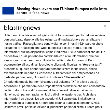
Blasting News lavora con l’Unione Europea nella lotta
contro le fake news
ABOUT
LINEA EDITORIALE
Utilizziamo i cookie e tecnologie simili di tracciamento per fornirti un servizio
Questa sezione offre informazioni trasparenti su Blasting
personalizzato rispetto alle tue esigenze di navigazione e per analizzare il
nostro traffico. Raccogliamo e condividiamo con i nostri
1624
partner che si
News, sui nostri processi editoriali e su come ci impegniamo a
occupano di analisi dei dati web, pubblicità e social media, alcune
creare news di qualità. Inoltre, afferma la nostra aderenza a
informazioni sul tuo dispositivo, come l’indirizzo IP e le caratteristiche del tuo
‘Trust Project - News with Integrity’
Blasting News non è
dispositivo, i quali potrebbero combinarle con altre informazioni che hai
ancora membro del programma, ma ha richiesto di farne
fornito loro o che hanno raccolto dal tuo utilizzo dei loro servizi. Puoi
parte; Trust Project non ha ancora effettuato una verifica di
acconsentire all’uso di tali tecnologie cliccando il pulsante
“Accetta tutti”
conformità agli standard.
presente su questo banner oppure personalizzare le tue scelte, anche
eventualmente negando il consenso al trattamento dei dati personali da
parte dei partner terzi, cliccando sul pulsante
“Personalizza”
.
Su di noi
Chiudendo questo banner (cliccando sul pulsante
“X”
in alto a destra),
acconsenti al permanere delle impostazioni predefinite che non consentono
Team editoriale
l’utilizzo di cookie o altri strumenti di tracciamento diversi dai tecnici.
Noi e i nostri partner trattiamo i tuoi dati di navigazione per: Archiviare
Corporate
informazioni su dispositivo e/o accedervi. Utilizzare dati limitati per la
selezione della pubblicità. Creare profili per la pubblicità personalizzata.
Redazione
Utilizzare profili per la selezione di pubblicità personalizzata. Creare profili