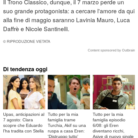
Il Trono Classico, dunque, il 7 marzo perde un
suo grande protagonista: a cercare l'amore da qui
alla fine di maggio saranno Lavinia Mauro, Luca
Daffrè e Nicole Santinelli.
© RIPRODUZIONE VIETATA
Content sponsored by Outbrain
Di tendenza oggi
Upas, anticipazioni al
Tutto per la mia
Tutto per la mia
7 agosto: Clara
famiglia trame
famiglia episodio
scopre che Eduardo
Turchia, Akif su una
6/08: gli Eren
l'ha tradita con Stella
ruspa a casa Eren:
diventano ricchi,
'Distruggo tutto'
Asiye di nuovo single