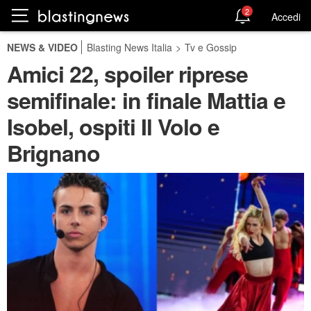
2
Accedi
NEWS & VIDEO
Blasting News Italia
>
Tv e Gossip
Amici 22, spoiler riprese
semifinale: in finale Mattia e
Isobel, ospiti Il Volo e
Brignano