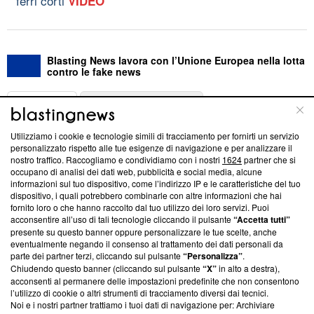
ferri corti
VIDEO
Blasting News lavora con l’Unione Europea nella lotta
contro le fake news
ABOUT
LINEA EDITORIALE
Utilizziamo i cookie e tecnologie simili di tracciamento per fornirti un servizio
Questa sezione offre informazioni trasparenti su Blasting
personalizzato rispetto alle tue esigenze di navigazione e per analizzare il
nostro traffico. Raccogliamo e condividiamo con i nostri
1624
partner che si
News, sui nostri processi editoriali e su come ci impegniamo a
occupano di analisi dei dati web, pubblicità e social media, alcune
creare news di qualità. Inoltre, afferma la nostra aderenza a
informazioni sul tuo dispositivo, come l’indirizzo IP e le caratteristiche del tuo
‘Trust Project - News with Integrity’
Blasting News non è
dispositivo, i quali potrebbero combinarle con altre informazioni che hai
ancora membro del programma, ma ha richiesto di farne
fornito loro o che hanno raccolto dal tuo utilizzo dei loro servizi. Puoi
parte; Trust Project non ha ancora effettuato una verifica di
acconsentire all’uso di tali tecnologie cliccando il pulsante
“Accetta tutti”
conformità agli standard.
presente su questo banner oppure personalizzare le tue scelte, anche
eventualmente negando il consenso al trattamento dei dati personali da
parte dei partner terzi, cliccando sul pulsante
“Personalizza”
.
Su di noi
Chiudendo questo banner (cliccando sul pulsante
“X”
in alto a destra),
acconsenti al permanere delle impostazioni predefinite che non consentono
Team editoriale
l’utilizzo di cookie o altri strumenti di tracciamento diversi dai tecnici.
Noi e i nostri partner trattiamo i tuoi dati di navigazione per: Archiviare
Corporate