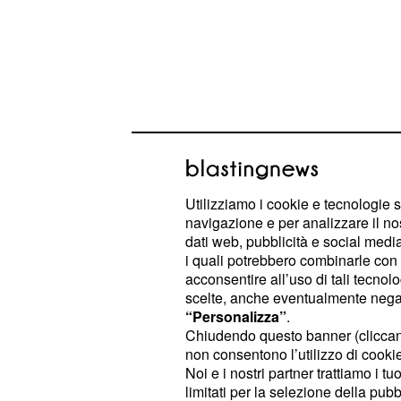
Utilizziamo i cookie e tecnologie s
navigazione e per analizzare il no
dati web, pubblicità e social media,
Aggiornamenti sui pe
i quali potrebbero combinarle con a
acconsentire all’uso di tali tecnol
U&D
scelte, anche eventualmente negand
“Personalizza”
.
Sono passati quasi 7 giorni da qua
Chiudendo questo banner (clicca
Mancini ha annunciato la fine della 
non consentono l’utilizzo di cookie 
corso di una diretta Instagram. L'e
Noi e i nostri partner trattiamo i t
limitati per la selezione della pubb
non ha trattenuto le lacrime quando