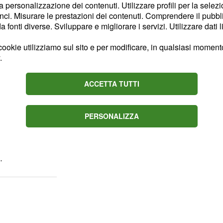
la personalizzazione dei contenuti. Utilizzare profili per la selez
samente e a circa due
ci. Misurare le prestazioni dei contenuti. Comprendere il pubblic
avanti alle telecamere.
fonti diverse. Sviluppare e migliorare i servizi. Utilizzare dati l
ookie utilizziamo sul sito e per modificare, in qualsiasi momento,
non sono piaciute alla
.
 ha rilasciato pungenti
la loro
ome ha gestito
ACCETTA TUTTI
esto un commento su
PERSONALIZZA
 d'amore, la protagonista
 "Sul perché ci siamo
.