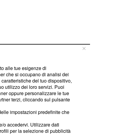
tto alle tue esigenze di
er che si occupano di analisi dei
caratteristiche del tuo dispositivo,
 utilizzo dei loro servizi. Puoi
ner oppure personalizzare le tue
tner terzi, cliccando sul pulsante
delle impostazioni predefinite che
e/o accedervi. Utilizzare dati
rofili per la selezione di pubblicità