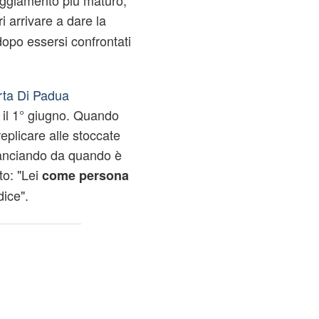
eggiamento più maturo,
 arrivare a dare la
dopo essersi confrontati
rta Di Padua
a il 1° giugno. Quando
eplicare alle stoccate
lanciando da quando è
to: "Lei
come persona
dice".