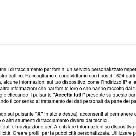
imili di tracciamento per fornirti un servizio personalizzato rispe
stro traffico. Raccogliamo e condividiamo con i nostri
1624
partn
 alcune informazioni sul tuo dispositivo, come l’indirizzo IP e le 
rsonaggi di
ltre informazioni che hai fornito loro o che hanno raccolto dal tuo
ogie cliccando il pulsante
“Accetta tutti”
presente su questo ban
o il consenso al trattamento dei dati personali da parte dei par
ndo Carlo Alberto
ndo sul pulsante
“X”
in alto a destra), acconsenti al permanere 
storia con
nel
Nicole
o altri strumenti di tracciamento diversi dai tecnici.
x corteggiatore di U&D
uoi dati di navigazione per: Archiviare informazioni su dispositivo 
licità. Creare profili per la pubblicità personalizzata. Utilizzare p
 ha raccontato che è