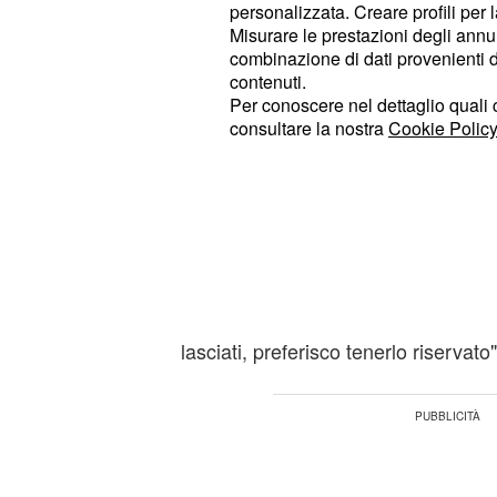
personalizzata. Creare profili per 
stata Santinelli a
improvvi
lasciarlo
Misurare le prestazioni degli annun
settimane di distanza dalla scelta d
combinazione di dati provenienti da 
contenuti.
Per conoscere nel dettaglio quali c
Le ultime mosse del ragazzo, però, 
consultare la nostra
Cookie Policy
tronista che oggi, giovedì 1° giugno,
dichiarazioni sull'ex fidanzato e su
c
separazione.
A Lorenzo Pugnaloni che le ha chi
come è andata a finire la sua storia
del Trono Classico ha fatto sapere:
lasciati, preferisco tenerlo riservato"