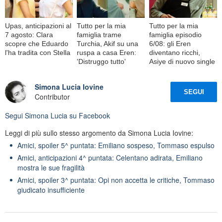
Upas, anticipazioni al
Tutto per la mia
Tutto per la mia
7 agosto: Clara
famiglia trame
famiglia episodio
scopre che Eduardo
Turchia, Akif su una
6/08: gli Eren
l'ha tradita con Stella
ruspa a casa Eren:
diventano ricchi,
'Distruggo tutto'
Asiye di nuovo single
Simona Lucia Iovine
SEGUI
Contributor
Segui
Simona Lucia
su Facebook
Leggi di più sullo stesso argomento da Simona Lucia Iovine:
Amici, spoiler 5^ puntata: Emiliano sospeso, Tommaso espulso
Amici, anticipazioni 4^ puntata: Celentano adirata, Emiliano
mostra le sue fragilità
Amici, spoiler 3^ puntata: Opi non accetta le critiche, Tommaso
giudicato insufficiente