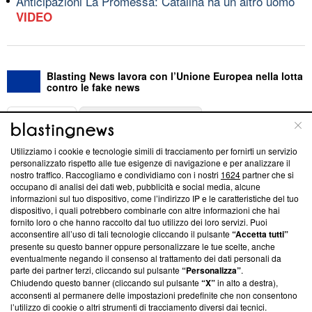
Anticipazioni La Promessa: Catalina ha un altro uomo
VIDEO
Blasting News lavora con l’Unione Europea nella lotta
contro le fake news
ABOUT
LINEA EDITORIALE
Utilizziamo i cookie e tecnologie simili di tracciamento per fornirti un servizio
Questa sezione offre informazioni trasparenti su Blasting
personalizzato rispetto alle tue esigenze di navigazione e per analizzare il
nostro traffico. Raccogliamo e condividiamo con i nostri
1624
partner che si
News, sui nostri processi editoriali e su come ci impegniamo a
occupano di analisi dei dati web, pubblicità e social media, alcune
creare news di qualità. Inoltre, afferma la nostra aderenza a
informazioni sul tuo dispositivo, come l’indirizzo IP e le caratteristiche del tuo
‘Trust Project - News with Integrity’
Blasting News non è
dispositivo, i quali potrebbero combinarle con altre informazioni che hai
ancora membro del programma, ma ha richiesto di farne
fornito loro o che hanno raccolto dal tuo utilizzo dei loro servizi. Puoi
parte; Trust Project non ha ancora effettuato una verifica di
acconsentire all’uso di tali tecnologie cliccando il pulsante
“Accetta tutti”
conformità agli standard.
presente su questo banner oppure personalizzare le tue scelte, anche
eventualmente negando il consenso al trattamento dei dati personali da
parte dei partner terzi, cliccando sul pulsante
“Personalizza”
.
Su di noi
Chiudendo questo banner (cliccando sul pulsante
“X”
in alto a destra),
acconsenti al permanere delle impostazioni predefinite che non consentono
Team editoriale
l’utilizzo di cookie o altri strumenti di tracciamento diversi dai tecnici.