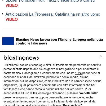
VIDEO
Anticipazioni La Promessa: Catalina ha un altro uomo
VIDEO
Blasting News lavora con l’Unione Europea nella lotta
contro le fake news
ABOUT
LINEA EDITORIALE
Utilizziamo i cookie e tecnologie simili di tracciamento per fornirti un servizio
Questa sezione offre informazioni trasparenti su Blasting
personalizzato rispetto alle tue esigenze di navigazione e per analizzare il
nostro traffico. Raccogliamo e condividiamo con i nostri
1624
partner che si
News, sui nostri processi editoriali e su come ci impegniamo a
occupano di analisi dei dati web, pubblicità e social media, alcune
creare news di qualità. Inoltre, afferma la nostra aderenza a
informazioni sul tuo dispositivo, come l’indirizzo IP e le caratteristiche del tuo
‘Trust Project - News with Integrity’
Blasting News non è
dispositivo, i quali potrebbero combinarle con altre informazioni che hai
ancora membro del programma, ma ha richiesto di farne
fornito loro o che hanno raccolto dal tuo utilizzo dei loro servizi. Puoi
parte; Trust Project non ha ancora effettuato una verifica di
acconsentire all’uso di tali tecnologie cliccando il pulsante
“Accetta tutti”
conformità agli standard.
presente su questo banner oppure personalizzare le tue scelte, anche
eventualmente negando il consenso al trattamento dei dati personali da
parte dei partner terzi, cliccando sul pulsante
“Personalizza”
.