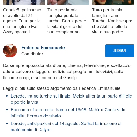
Canale5, palinsesto
Tutto per la mia
Tutto per la mia
stravolto dal 24
famiglia puntate
famiglia trame
agosto: Tutto per la
turche: Doruk perde
Turche: Kadir scopre
mia famiglia e Far
la vita il giorno del
che Akif ha tolto la
Away spostati
suo compleanno
vita a suo padre
Federica Emmanuele
SEGUI
Contributor
Da sempre appassionata di arte, cinema, televisione, e spettacolo,
adora scrivere e leggere, notizie sui programmi televisivi, sulle
fiction e soap, e sul mondo del Gossip.
Leggi di più sullo stesso argomento da Federica Emmanuele:
L’erede, trame turche sul finale: Melek affronta un parto difficile
e perde la vita
Racconto di una notte, trama del 16/08: Mahir e Canfeza in
intimità, Ferman derubato
L’erede, anticipazioni del 14 agosto: Serhat fa irruzione al
matrimonio di Dalyan