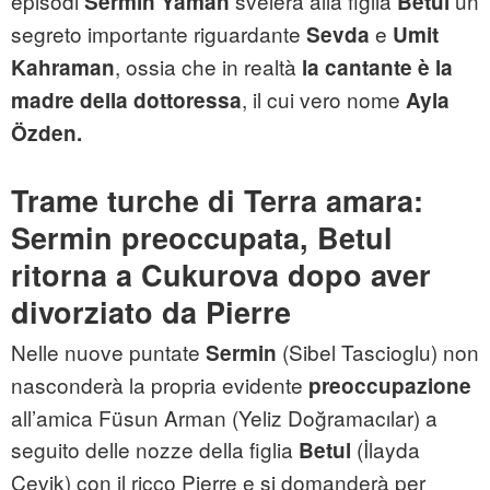
episodi
svelerà alla figlia
un
Sermin
Yaman
Betul
segreto importante riguardante
e
Sevda
Umit
, ossia che in realtà
Kahraman
la cantante è la
, il cui vero nome
madre della dottoressa
Ayla
Özden.
Trame turche di Terra amara:
Sermin preoccupata, Betul
ritorna a Cukurova dopo aver
divorziato da Pierre
Nelle nuove puntate
(Sibel Tascioglu) non
Sermin
nasconderà la propria evidente
preoccupazione
all’amica Füsun Arman (Yeliz Doğramacılar) a
seguito delle nozze della figlia
(İlayda
Betul
Çevik) con il ricco Pierre e si domanderà per