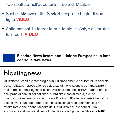
“Combattuta nell’accettare il ruolo di Matilde”
Spoiler My sweet lie: Sevket scopre le bugie di sua
figlia
VIDEO
Anticipazioni Tutto per la mia famiglia: Asiye e Doruk ai
ferri corti
VIDEO
Blasting News lavora con l’Unione Europea nella lotta
contro le fake news
ABOUT
LINEA EDITORIALE
Utilizziamo i cookie e tecnologie simili di tracciamento per fornirti un servizio
personalizzato rispetto alle tue esigenze di navigazione e per analizzare il
Questa sezione offre informazioni trasparenti su Blasting
nostro traffico. Raccogliamo e condividiamo con i nostri
1624
partner che si
News, sui nostri processi editoriali e su come ci impegniamo a
occupano di analisi dei dati web, pubblicità e social media, alcune
creare news di qualità. Inoltre, afferma la nostra aderenza a
informazioni sul tuo dispositivo, come l’indirizzo IP e le caratteristiche del tuo
‘Trust Project - News with Integrity’
Blasting News non è
dispositivo, i quali potrebbero combinarle con altre informazioni che hai
fornito loro o che hanno raccolto dal tuo utilizzo dei loro servizi. Puoi
ancora membro del programma, ma ha richiesto di farne
acconsentire all’uso di tali tecnologie cliccando il pulsante
“Accetta tutti”
parte; Trust Project non ha ancora effettuato una verifica di