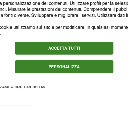
bara), questa
la personalizzazione dei contenuti. Utilizzare profili per la selez
ci. Misurare le prestazioni dei contenuti. Comprendere il pubblic
migliore dei modi, tra
fonti diverse. Sviluppare e migliorare i servizi. Utilizzare dati l
di entrambi alle uscite
ookie utilizziamo sul sito e per modificare, in qualsiasi momento,
.
nto, e quindi l'addio al
cavaliere hanno
ACCETTA TUTTI
 in dubbio
PERSONALIZZA
esentato in studio
l'ex di
ssibilità, ma lei ha