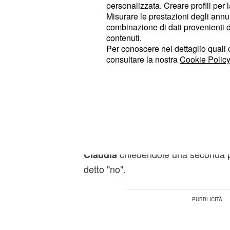
settimana ha frequentato anche Bar
personalizzata. Creare profili per 
Misurare le prestazioni degli annun
conoscenza sembrava procedere nel 
combinazione di dati provenienti da 
baci appassionati in studio e il "no" 
contenuti.
con altre persone.
Per conoscere nel dettaglio quali c
consultare la nostra
Cookie Policy
Quando sembrava vicino il fidanzame
programma in coppia, la dama e il 
cominciato a
e a mettersi
discutere
reciprocamente.
Gli spoiler fanno sapere che si è pr
chiedendole una seconda po
Claudia
detto "no".