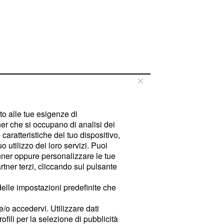
tto alle tue esigenze di
er che si occupano di analisi dei
caratteristiche del tuo dispositivo,
 utilizzo dei loro servizi. Puoi
ner oppure personalizzare le tue
tner terzi, cliccando sul pulsante
delle impostazioni predefinite che
e/o accedervi. Utilizzare dati
rofili per la selezione di pubblicità