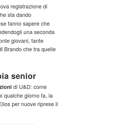
ova registrazione di
 che sta dando
rese fanno sapere che
edendogli una seconda
onte giovani, tante
 di Brando che tra quelle
pia senior
di U&D: come
zioni
i qualche giorno fa, la
lios per nuove riprese il