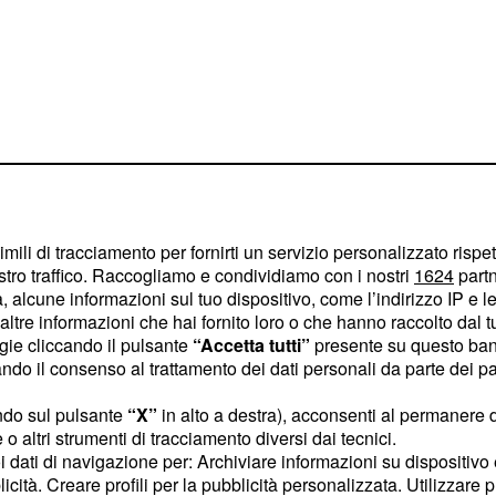
imili di tracciamento per fornirti un servizio personalizzato rispe
stro traffico. Raccogliamo e condividiamo con i nostri
1624
partn
 alcune informazioni sul tuo dispositivo, come l’indirizzo IP e le 
ltre informazioni che hai fornito loro o che hanno raccolto dal tuo
ogie cliccando il pulsante
“Accetta tutti”
presente su questo ban
 ci sono
Alessio e Claudia
o il consenso al trattamento dei dati personali da parte dei par
mprensioni
, a partire dal
ndo sul pulsante
“X”
in alto a destra), acconsenti al permanere 
ex fidanzato.
o altri strumenti di tracciamento diversi dai tecnici.
uoi dati di navigazione per: Archiviare informazioni su dispositivo 
omo (che per qualche
licità. Creare profili per la pubblicità personalizzata. Utilizzare p