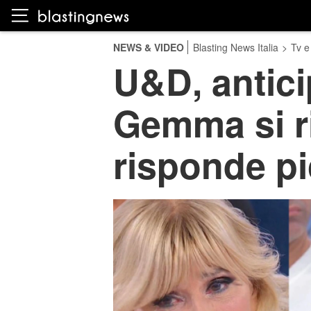
NEWS & VIDEO
Blasting News Italia
>
Tv e
U&D, antici
Gemma si ri
risponde p