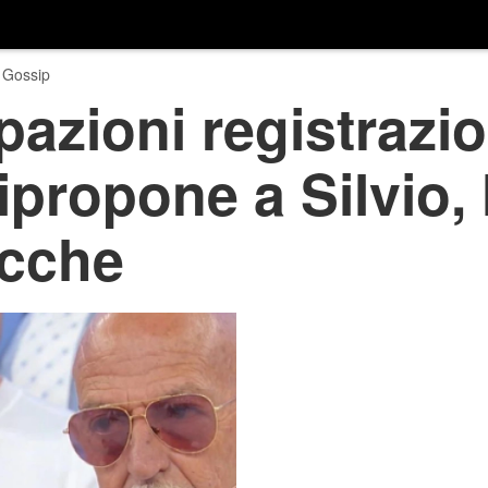
 Gossip
pazioni registrazio
propone a Silvio, 
icche