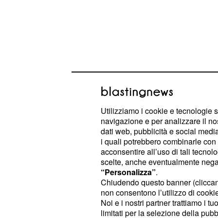
Utilizziamo i cookie e tecnologie s
navigazione e per analizzare il no
dati web, pubblicità e social media,
i quali potrebbero combinarle con a
acconsentire all’uso di tali tecnol
Tra i protagonisti di questo periodo
scelte, anche eventualmente negand
che hanno litigato per diverse inco
“Personalizza”
.
Chiudendo questo banner (clicca
rapporto che lei ha mantenuto con l'
non consentono l’utilizzo di cookie 
Noi e i nostri partner trattiamo i t
Dopo un'iniziale indecisione dell'u
limitati per la selezione della pubb