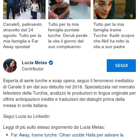
Canale5, palinsesto
Tutto per la mia
Tutto per la mia
stravolto dal 24
famiglia puntate
famiglia trame
agosto: Tutto per la
turche: Doruk perde
Turche: Kadir scopre
mia famiglia e Far
la vita il giorno del
che Akif ha tolto la
Away spostati
suo compleanno
vita a suo padre
Lucia Melas
SEGUI
Contributor
Esperta di serie turche e soap opera, seguo il fenomeno mediatico
di Canale 5 sin dal suo debutto nel 2016. Specializzata nel mercato
televisivo della Turchia, analizzo le produzioni in lingua originale per
offrire anticipazioni inedite e traduzioni dei dialoghi prima della
messa in onda italiana.
Segui
Lucia
su Linkedin
Leggi di più sullo stesso argomento da Lucia Melas:
Far Away, trame turche: Cihan uccide Halis per salvare la