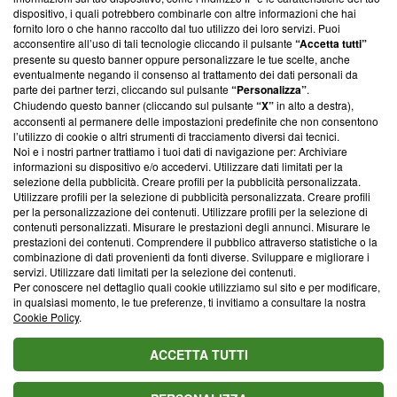
‘Trust Project - News with Integrity’
Blasting News non è
dispositivo, i quali potrebbero combinarle con altre informazioni che hai
ancora membro del programma, ma ha richiesto di farne
fornito loro o che hanno raccolto dal tuo utilizzo dei loro servizi. Puoi
parte; Trust Project non ha ancora effettuato una verifica di
acconsentire all’uso di tali tecnologie cliccando il pulsante
“Accetta tutti”
conformità agli standard.
presente su questo banner oppure personalizzare le tue scelte, anche
eventualmente negando il consenso al trattamento dei dati personali da
parte dei partner terzi, cliccando sul pulsante
“Personalizza”
.
Su di noi
Chiudendo questo banner (cliccando sul pulsante
“X”
in alto a destra),
acconsenti al permanere delle impostazioni predefinite che non consentono
Team editoriale
l’utilizzo di cookie o altri strumenti di tracciamento diversi dai tecnici.
Noi e i nostri partner trattiamo i tuoi dati di navigazione per: Archiviare
Corporate
informazioni su dispositivo e/o accedervi. Utilizzare dati limitati per la
selezione della pubblicità. Creare profili per la pubblicità personalizzata.
Redazione
Utilizzare profili per la selezione di pubblicità personalizzata. Creare profili
per la personalizzazione dei contenuti. Utilizzare profili per la selezione di
Informativa Privacy
contenuti personalizzati. Misurare le prestazioni degli annunci. Misurare le
prestazioni dei contenuti. Comprendere il pubblico attraverso statistiche o la
Cookie Policy
combinazione di dati provenienti da fonti diverse. Sviluppare e migliorare i
servizi. Utilizzare dati limitati per la selezione dei contenuti.
Blasting SA, IDI CHE-247.845.224, Via Carlo Frasca, 3 - 6900
Per conoscere nel dettaglio quali cookie utilizziamo sul sito e per modificare,
Lugano (Svizzera) Tel:
+39 0690258937
in qualsiasi momento, le tue preferenze, ti invitiamo a consultare la nostra
Cookie Policy
.
© 2026 Blasting News
ACCETTA TUTTI