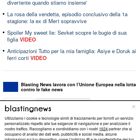
divertente quando stiamo insieme'
La rosa della vendetta, episodio conclusivo della 1a
stagione: la ex di Mert sopravvive
Spoiler My sweet lie: Sevket scopre le bugie di sua
figlia
VIDEO
Anticipazioni Tutto per la mia famiglia: Asiye e Doruk ai
ferri corti
VIDEO
Blasting News lavora con l’Unione Europea nella lotta
contro le fake news
ABOUT
LINEA EDITORIALE
Utilizziamo i cookie e tecnologie simili di tracciamento per fornirti un servizio
Questa sezione offre informazioni trasparenti su Blasting
personalizzato rispetto alle tue esigenze di navigazione e per analizzare il
nostro traffico. Raccogliamo e condividiamo con i nostri
1624
partner che si
News, sui nostri processi editoriali e su come ci impegniamo a
occupano di analisi dei dati web, pubblicità e social media, alcune
creare news di qualità. Inoltre, afferma la nostra aderenza a
informazioni sul tuo dispositivo, come l’indirizzo IP e le caratteristiche del tuo