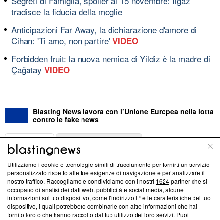
Segreti di Famiglia, spoiler al 15 novembre: Ilgaz
tradisce la fiducia della moglie
Anticipazioni Far Away, la dichiarazione d'amore di
Cihan: 'Ti amo, non partire'
VIDEO
Forbidden fruit: la nuova nemica di Yildiz è la madre di
Çağatay
VIDEO
Blasting News lavora con l’Unione Europea nella lotta
contro le fake news
ABOUT
LINEA EDITORIALE
Utilizziamo i cookie e tecnologie simili di tracciamento per fornirti un servizio
Questa sezione offre informazioni trasparenti su Blasting
personalizzato rispetto alle tue esigenze di navigazione e per analizzare il
nostro traffico. Raccogliamo e condividiamo con i nostri
1624
partner che si
News, sui nostri processi editoriali e su come ci impegniamo a
occupano di analisi dei dati web, pubblicità e social media, alcune
creare news di qualità. Inoltre, afferma la nostra aderenza a
informazioni sul tuo dispositivo, come l’indirizzo IP e le caratteristiche del tuo
‘Trust Project - News with Integrity’
Blasting News non è
dispositivo, i quali potrebbero combinarle con altre informazioni che hai
ancora membro del programma, ma ha richiesto di farne
fornito loro o che hanno raccolto dal tuo utilizzo dei loro servizi. Puoi