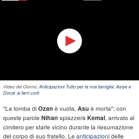
Video del Giorno:
Anticipazioni Tutto per la mia famiglia: Asiye e
Doruk ai ferri corti
"La tomba di
è vuota,
è morta": con
Ozan
Asu
queste parole
spiazzerà
, arrivato al
Nihan
Kemal
cimitero per starle vicino durante la riesumazione
del corpo di suo fratello. Le
anticipazioni
delle