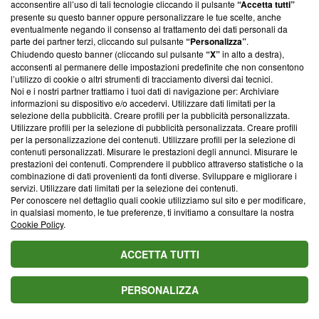
parte; Trust Project non ha ancora effettuato una verifica di
acconsentire all’uso di tali tecnologie cliccando il pulsante
“Accetta tutti”
conformità agli standard.
presente su questo banner oppure personalizzare le tue scelte, anche
eventualmente negando il consenso al trattamento dei dati personali da
parte dei partner terzi, cliccando sul pulsante
“Personalizza”
.
Su di noi
Chiudendo questo banner (cliccando sul pulsante
“X”
in alto a destra),
acconsenti al permanere delle impostazioni predefinite che non consentono
Team editoriale
l’utilizzo di cookie o altri strumenti di tracciamento diversi dai tecnici.
Noi e i nostri partner trattiamo i tuoi dati di navigazione per: Archiviare
Corporate
informazioni su dispositivo e/o accedervi. Utilizzare dati limitati per la
selezione della pubblicità. Creare profili per la pubblicità personalizzata.
Redazione
Utilizzare profili per la selezione di pubblicità personalizzata. Creare profili
per la personalizzazione dei contenuti. Utilizzare profili per la selezione di
Informativa Privacy
contenuti personalizzati. Misurare le prestazioni degli annunci. Misurare le
prestazioni dei contenuti. Comprendere il pubblico attraverso statistiche o la
Cookie Policy
combinazione di dati provenienti da fonti diverse. Sviluppare e migliorare i
servizi. Utilizzare dati limitati per la selezione dei contenuti.
Blasting SA, IDI CHE-247.845.224, Via Carlo Frasca, 3 - 6900
Per conoscere nel dettaglio quali cookie utilizziamo sul sito e per modificare,
Lugano (Svizzera) Tel:
+39 0690258937
in qualsiasi momento, le tue preferenze, ti invitiamo a consultare la nostra
Cookie Policy
.
© 2026 Blasting News
ACCETTA TUTTI
PERSONALIZZA