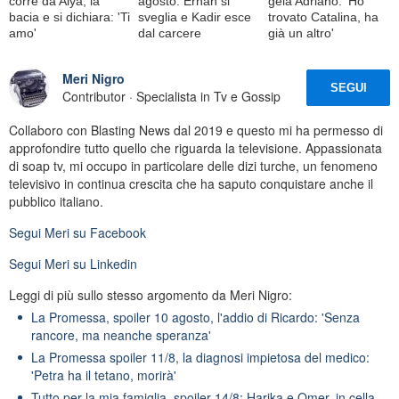
corre da Alya, la
agosto: Erhan si
gela Adriano: 'Ho
bacia e si dichiara: 'Ti
sveglia e Kadir esce
trovato Catalina, ha
amo'
dal carcere
già un altro'
Meri Nigro
SEGUI
Contributor · Specialista in Tv e Gossip
Collaboro con Blasting News dal 2019 e questo mi ha permesso di
approfondire tutto quello che riguarda la televisione. Appassionata
di soap tv, mi occupo in particolare delle dizi turche, un fenomeno
televisivo in continua crescita che ha saputo conquistare anche il
pubblico italiano.
Segui
Meri
su Facebook
Segui
Meri
su Linkedin
Leggi di più sullo stesso argomento da Meri Nigro:
La Promessa, spoiler 10 agosto, l'addio di Ricardo: 'Senza
rancore, ma neanche speranza'
La Promessa spoiler 11/8, la diagnosi impietosa del medico:
'Petra ha il tetano, morirà'
Tutto per la mia famiglia, spoiler 14/8: Harika e Omer, in cella