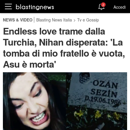
2
Accedi
NEWS & VIDEO
Blasting News Italia
>
Tv e Gossip
Endless love trame dalla
Turchia, Nihan disperata: 'La
tomba di mio fratello è vuota,
Asu è morta'