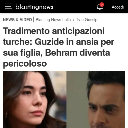
2
Accedi
NEWS & VIDEO
Blasting News Italia
>
Tv e Gossip
Tradimento anticipazioni
turche: Guzide in ansia per
sua figlia, Behram diventa
pericoloso