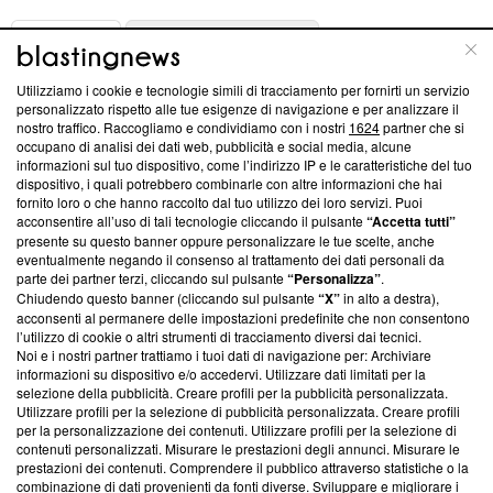
ABOUT
LINEA EDITORIALE
Utilizziamo i cookie e tecnologie simili di tracciamento per fornirti un servizio
Questa sezione offre informazioni trasparenti su Blasting
personalizzato rispetto alle tue esigenze di navigazione e per analizzare il
nostro traffico. Raccogliamo e condividiamo con i nostri
1624
partner che si
News, sui nostri processi editoriali e su come ci impegniamo a
occupano di analisi dei dati web, pubblicità e social media, alcune
creare news di qualità. Inoltre, afferma la nostra aderenza a
informazioni sul tuo dispositivo, come l’indirizzo IP e le caratteristiche del tuo
‘Trust Project - News with Integrity’
Blasting News non è
dispositivo, i quali potrebbero combinarle con altre informazioni che hai
ancora membro del programma, ma ha richiesto di farne
fornito loro o che hanno raccolto dal tuo utilizzo dei loro servizi. Puoi
parte; Trust Project non ha ancora effettuato una verifica di
acconsentire all’uso di tali tecnologie cliccando il pulsante
“Accetta tutti”
conformità agli standard.
presente su questo banner oppure personalizzare le tue scelte, anche
eventualmente negando il consenso al trattamento dei dati personali da
parte dei partner terzi, cliccando sul pulsante
“Personalizza”
.
Su di noi
Chiudendo questo banner (cliccando sul pulsante
“X”
in alto a destra),
acconsenti al permanere delle impostazioni predefinite che non consentono
Team editoriale
l’utilizzo di cookie o altri strumenti di tracciamento diversi dai tecnici.
Noi e i nostri partner trattiamo i tuoi dati di navigazione per: Archiviare
Corporate
informazioni su dispositivo e/o accedervi. Utilizzare dati limitati per la
selezione della pubblicità. Creare profili per la pubblicità personalizzata.
Redazione
Utilizzare profili per la selezione di pubblicità personalizzata. Creare profili
per la personalizzazione dei contenuti. Utilizzare profili per la selezione di
Informativa Privacy
contenuti personalizzati. Misurare le prestazioni degli annunci. Misurare le
prestazioni dei contenuti. Comprendere il pubblico attraverso statistiche o la
Cookie Policy
combinazione di dati provenienti da fonti diverse. Sviluppare e migliorare i