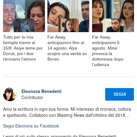
Tutto per la mia
Far Away,
Far Away,
famiglia trame al
anticipazioni fino al
anticipazioni 5
16/8: Asiye teme per
14 agosto: Alya
agosto: Mine
Doruk, poi i due
scopre una verità su
provoca la
ritrovano l’amore
Boran
dottoressa dopo
l'udienza
Eleonora Benedetti
SEGUI
Contributor
Amo la scrittura in ogni sua forma. Mi interesso di cronaca, cultura
e spettacolo. Collaboro con Blasting News dall'ottobre del 2018. .
Segui
Eleonora
su Facebook
Leggi di più sullo stesso argomento da Eleonora Benedetti: