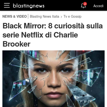
2
Accedi
NEWS & VIDEO
Blasting News Italia
>
Tv e Gossip
Black Mirror: 8 curiosità sulla
serie Netflix di Charlie
Brooker