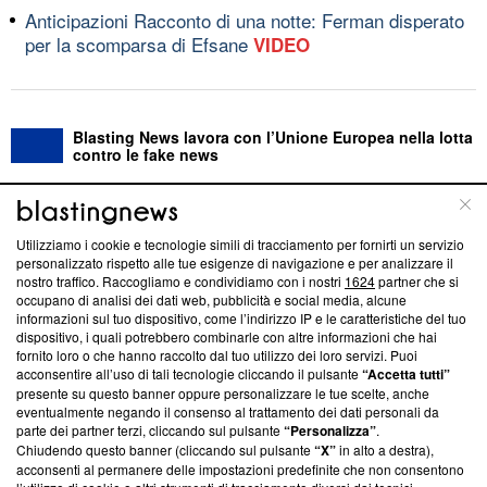
Anticipazioni Racconto di una notte: Ferman disperato
per la scomparsa di Efsane
VIDEO
Blasting News lavora con l’Unione Europea nella lotta
contro le fake news
ABOUT
LINEA EDITORIALE
Utilizziamo i cookie e tecnologie simili di tracciamento per fornirti un servizio
personalizzato rispetto alle tue esigenze di navigazione e per analizzare il
Questa sezione offre informazioni trasparenti su Blasting
nostro traffico. Raccogliamo e condividiamo con i nostri
1624
partner che si
News, sui nostri processi editoriali e su come ci impegniamo a
occupano di analisi dei dati web, pubblicità e social media, alcune
creare news di qualità. Inoltre, afferma la nostra aderenza a
informazioni sul tuo dispositivo, come l’indirizzo IP e le caratteristiche del tuo
‘Trust Project - News with Integrity’
Blasting News non è
dispositivo, i quali potrebbero combinarle con altre informazioni che hai
fornito loro o che hanno raccolto dal tuo utilizzo dei loro servizi. Puoi
ancora membro del programma, ma ha richiesto di farne
acconsentire all’uso di tali tecnologie cliccando il pulsante
“Accetta tutti”
parte; Trust Project non ha ancora effettuato una verifica di
presente su questo banner oppure personalizzare le tue scelte, anche
conformità agli standard.
eventualmente negando il consenso al trattamento dei dati personali da
parte dei partner terzi, cliccando sul pulsante
“Personalizza”
.
Su di noi
Chiudendo questo banner (cliccando sul pulsante
“X”
in alto a destra),
acconsenti al permanere delle impostazioni predefinite che non consentono
Team editoriale