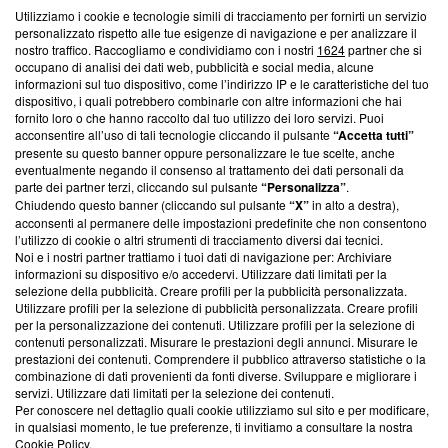
Utilizziamo i cookie e tecnologie simili di tracciamento per fornirti un servizio
Questa sezione offre informazioni trasparenti su Blasting
personalizzato rispetto alle tue esigenze di navigazione e per analizzare il
nostro traffico. Raccogliamo e condividiamo con i nostri
1624
partner che si
News, sui nostri processi editoriali e su come ci impegniamo a
occupano di analisi dei dati web, pubblicità e social media, alcune
creare news di qualità. Inoltre, afferma la nostra aderenza a
informazioni sul tuo dispositivo, come l’indirizzo IP e le caratteristiche del tuo
‘Trust Project - News with Integrity’
Blasting News non è
dispositivo, i quali potrebbero combinarle con altre informazioni che hai
ancora membro del programma, ma ha richiesto di farne
fornito loro o che hanno raccolto dal tuo utilizzo dei loro servizi. Puoi
parte; Trust Project non ha ancora effettuato una verifica di
acconsentire all’uso di tali tecnologie cliccando il pulsante
“Accetta tutti”
conformità agli standard.
presente su questo banner oppure personalizzare le tue scelte, anche
eventualmente negando il consenso al trattamento dei dati personali da
parte dei partner terzi, cliccando sul pulsante
“Personalizza”
.
Su di noi
Chiudendo questo banner (cliccando sul pulsante
“X”
in alto a destra),
acconsenti al permanere delle impostazioni predefinite che non consentono
Team editoriale
l’utilizzo di cookie o altri strumenti di tracciamento diversi dai tecnici.
Noi e i nostri partner trattiamo i tuoi dati di navigazione per: Archiviare
Corporate
informazioni su dispositivo e/o accedervi. Utilizzare dati limitati per la
selezione della pubblicità. Creare profili per la pubblicità personalizzata.
Redazione
Utilizzare profili per la selezione di pubblicità personalizzata. Creare profili
per la personalizzazione dei contenuti. Utilizzare profili per la selezione di
Informativa Privacy
contenuti personalizzati. Misurare le prestazioni degli annunci. Misurare le
prestazioni dei contenuti. Comprendere il pubblico attraverso statistiche o la
Cookie Policy
combinazione di dati provenienti da fonti diverse. Sviluppare e migliorare i
servizi. Utilizzare dati limitati per la selezione dei contenuti.
Blasting SA, IDI CHE-247.845.224, Via Carlo Frasca, 3 - 6900
Per conoscere nel dettaglio quali cookie utilizziamo sul sito e per modificare,
Lugano (Svizzera) Tel:
+39 0690258937
in qualsiasi momento, le tue preferenze, ti invitiamo a consultare la nostra
Cookie Policy
.